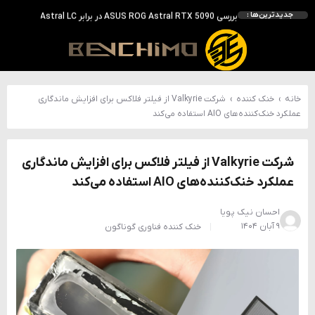
بررسی ASUS ROG Astral RTX 5090 در برابر Astral LC؛ آیا کارت گرافیک خنک‌تر واقعاً سریع‌تر است؟
جدیدترین‌ها :
احتمال معرفی GeForce RTX 5070 SUPER با حافظه 18 گیگابایتی؛ ارتقای محسوس نسبت به مدل استاندارد
انویدیا DLSS 5 را با سه مدل هوش مصنوعی معرفی کرد؛ انتقادهای اولیه نتیجه داد
انویدیا پردازنده 88 هسته‌ای Vera را معرفی کرد؛ CPU اختصاصی برای نسل بعدی هوش مصنوعی
خانه
›
خنک کننده
›
شرکت Valkyrie از فیلتر فلاکس برای افزایش ماندگاری
عملکرد خنک‌کننده‌های AIO استفاده می‌کند
شرکت Valkyrie از فیلتر فلاکس برای افزایش ماندگاری
عملکرد خنک‌کننده‌های AIO استفاده می‌کند
احسان نیک پویا
۹ آبان ۱۴۰۴
خنک کننده
فناوری
گوناگون