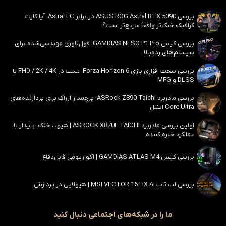
بررسی ASUS ROG Astral RTX 5090 در برابر Astral LC؛ آیا کارت
گرافیک خنک‌تر واقعاً سریع‌تر است؟
بررسی کیس GAMDIAS NESO P1 Pro؛ فول‌تاوری مهندسی‌شده برای
سیستم‌های رده‌بالا
بررسی سخت افزاری بازی Forza Horizon 6؛ تست در FHD / 2K / 4K با
DLSS و MFG
بررسی مادربرد ASRock Z890 Taichi؛ پرچمدار ازراک برای پردازنده‌های
Core Ultra اینتل
اولین بررسی مادربرد ASROCK X870E TAICHI | هیولا، خنک، پایدار با
عملکرد خیره کننده
بررسی کیس GAMDIAS ATLAS M4 | آکواریومی قابل‌دفاع
بررسی لپ تاپ MSI VECTOR 16 HX AI | هیولایی در پردازش
ما را در شبکه‌های اجتماعی دنبال کنید