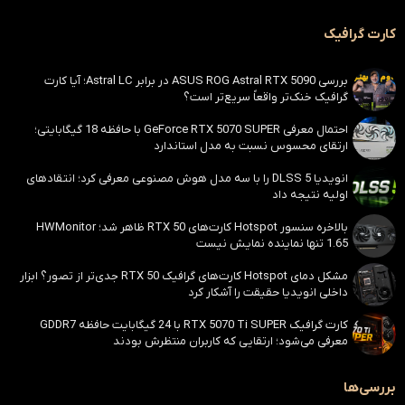
کارت گرافیک
بررسی ASUS ROG Astral RTX 5090 در برابر Astral LC؛ آیا کارت
گرافیک خنک‌تر واقعاً سریع‌تر است؟
احتمال معرفی GeForce RTX 5070 SUPER با حافظه 18 گیگابایتی؛
ارتقای محسوس نسبت به مدل استاندارد
انویدیا DLSS 5 را با سه مدل هوش مصنوعی معرفی کرد؛ انتقادهای
اولیه نتیجه داد
بالاخره سنسور Hotspot کارت‌های RTX 50 ظاهر شد؛ HWMonitor
1.65 تنها نماینده نمایش نیست
مشکل دمای Hotspot کارت‌های گرافیک RTX 50 جدی‌تر از تصور؟ ابزار
داخلی انویدیا حقیقت را آشکار کرد
کارت گرافیک RTX 5070 Ti SUPER با 24 گیگابایت حافظه GDDR7
معرفی می‌شود؛ ارتقایی که کاربران منتظرش بودند
بررسی‌ها