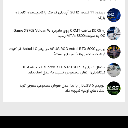
ویندوز 11 نسخه 26H2؛ آپدیتی کوچک با قابلیت‌های کاربردی
بزرگ
رم DDR5 ساخت CXMT روی مادربرد iGame X870E Vulcan W
OC به سرعت 8800 MT/s رسید
بررسی ASUS ROG Astral RTX 5090 در برابر Astral LC؛ آیا کارت
گرافیک خنک‌تر واقعاً سریع‌تر است؟
احتمال معرفی GeForce RTX 5070 SUPER با حافظه 18
گیگابایتی؛ ارتقای محسوس نسبت به مدل استاندارد
انویدیا DLSS 5 را با سه مدل هوش مصنوعی معرفی کرد؛
انتقادهای اولیه نتیجه داد