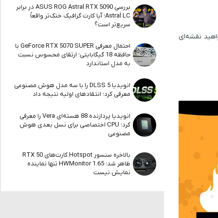
بررسی ASUS ROG Astral RTX 5090 در برابر
Astral LC؛ آیا کارت گرافیک خنک‌تر واقعاً
سریع‌تر است؟
واهید نقشه‌ای
احتمال معرفی GeForce RTX 5070 SUPER با
حافظه 18 گیگابایتی؛ ارتقای محسوس نسبت
به مدل استاندارد
انویدیا DLSS 5 را با سه مدل هوش مصنوعی
معرفی کرد؛ انتقادهای اولیه نتیجه داد
انویدیا پردازنده 88 هسته‌ای Vera را معرفی
کرد؛ CPU اختصاصی برای نسل بعدی هوش
مصنوعی
بالاخره سنسور Hotspot کارت‌های RTX 50
ظاهر شد؛ HWMonitor 1.65 تنها نماینده
نمایش نیست