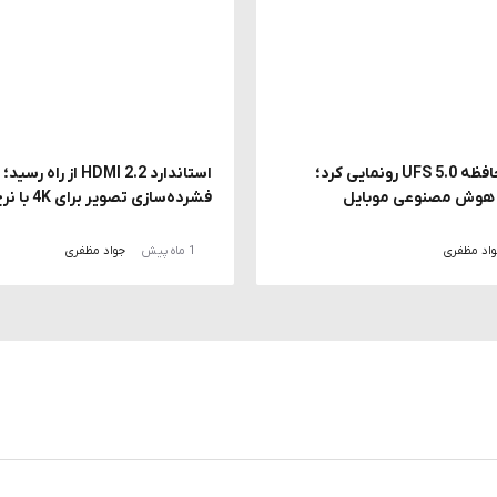
سامسونگ از حافظه UFS 5.0 رونمایی کرد؛
استاندارد HDMI 2.2 از راه ر
ز هوش مصنوعی موبایل
فشرده‌سازی تصویر برای 4K با نرخ 240 هرتز
اد مظفری
1 ماه پیش
جواد مظفری