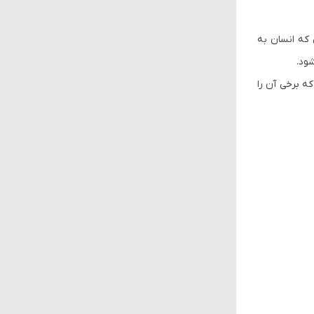
 که انسان به
ود.
ه برخی آن را