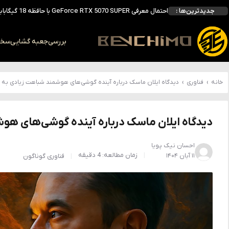
جدیدترین‌ها :
انویدیا DLSS 5 را با سه مدل هوش مصنوعی معرفی کرد؛ انتقادهای اولیه نتیجه داد
انویدیا پردازنده 88 هسته‌ای Vera را معرفی کرد؛ CPU اختصاصی برای نسل بعدی هوش مصنوعی
بالاخره سنسور Hotspot کارت‌های RTX 50 ظاهر شد؛ HWMonitor 1.65 تنها نماینده نمایش نیست
بررسی
جعبه گشایی
سخت 
بررسی کیس GAMDIAS NESO P1 Pro؛ فول‌تاوری مهندسی‌شده برای سیستم‌های رده‌بالا
خانه
›
فناوری
›
دیدگاه ایلان ماسک درباره آینده گوشی‌های هوشمند شباهت زیادی به غا
دیدگاه ایلان ماسک درباره آینده گوشی‌های هوش
احسان نیک پویا
زمان مطالعه: 4 دقیقه
۱۱ آبان ۱۴۰۴
فناوری
گوناگون