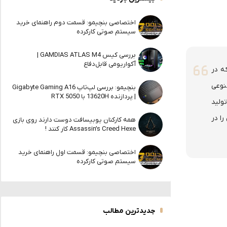
اختصاصی بنچیمو: قسمت دوم راهنمای خرید
سیستم صوتی کارکرده
بررسی کیس GAMDIAS ATLAS M4 |
آکواریومی قابل‌دفاع
ه در
نوعی
بنچیمو: بررسی لپ‌تاپ Gigabyte Gaming A16
| پردازنده 13620H با RTX 5050
ولید
ا در
همه کارکنان یوبیسافت دوست دارند روی بازی
Assassin’s Creed Hexe کار کنند !
اختصاصی بنچیمو: قسمت اول راهنمای خرید
سیستم صوتی کارکرده
جدیدترین مطالب