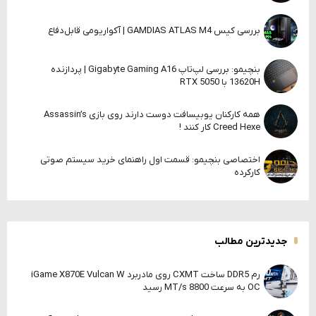
بررسی کیس GAMDIAS ATLAS M4 | آکواریومی قابل‌دفاع
بنچیمو: بررسی لپ‌تاپ Gigabyte Gaming A16 | پردازنده
13620H با RTX 5050
همه کارکنان یوبیسافت دوست دارند روی بازی Assassin’s
Creed Hexe کار کنند !
اختصاصی بنچیمو: قسمت اول راهنمای خرید سیستم صوتی
کارکرده
جدیدترین مطالب
رم DDR5 ساخت CXMT روی مادربرد iGame X870E Vulcan W
OC به سرعت 8800 MT/s رسید