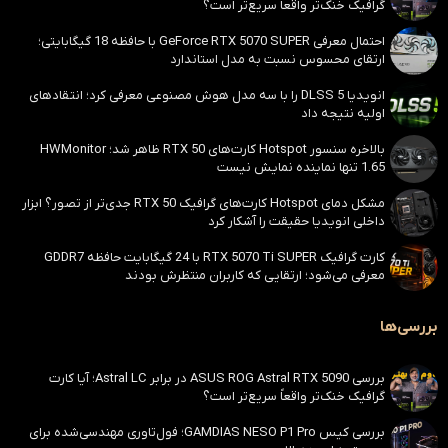
گرافیک خنک‌تر واقعاً سریع‌تر است؟
احتمال معرفی GeForce RTX 5070 SUPER با حافظه 18 گیگابایتی؛
ارتقای محسوس نسبت به مدل استاندارد
انویدیا DLSS 5 را با سه مدل هوش مصنوعی معرفی کرد؛ انتقادهای
اولیه نتیجه داد
بالاخره سنسور Hotspot کارت‌های RTX 50 ظاهر شد؛ HWMonitor
1.65 تنها نماینده نمایش نیست
مشکل دمای Hotspot کارت‌های گرافیک RTX 50 جدی‌تر از تصور؟ ابزار
داخلی انویدیا حقیقت را آشکار کرد
کارت گرافیک RTX 5070 Ti SUPER با 24 گیگابایت حافظه GDDR7
معرفی می‌شود؛ ارتقایی که کاربران منتظرش بودند
بررسی‌ها
بررسی ASUS ROG Astral RTX 5090 در برابر Astral LC؛ آیا کارت
گرافیک خنک‌تر واقعاً سریع‌تر است؟
بررسی کیس GAMDIAS NESO P1 Pro؛ فول‌تاوری مهندسی‌شده برای