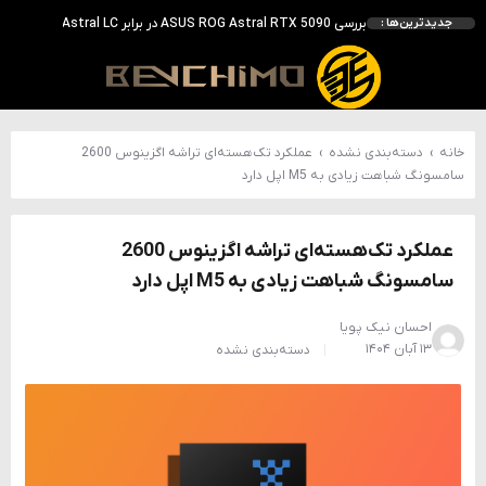
احتمال معرفی GeForce RTX 5070 SUPER با حافظه 18 گیگابایتی؛ ارتقای محسوس نسبت به مدل استاندارد
جدیدترین‌ها :
انویدیا DLSS 5 را با سه مدل هوش مصنوعی معرفی کرد؛ انتقادهای اولیه نتیجه داد
انویدیا پردازنده 88 هسته‌ای Vera را معرفی کرد؛ CPU اختصاصی برای نسل بعدی هوش مصنوعی
بالاخره سنسور Hotspot کارت‌های RTX 50 ظاهر شد؛ HWMonitor 1.65 تنها نماینده نمایش نیست
خانه
›
دسته‌بندی نشده
›
عملکرد تک‌هسته‌ای تراشه اگزینوس 2600
سامسونگ شباهت زیادی به M5 اپل دارد
عملکرد تک‌هسته‌ای تراشه اگزینوس 2600
سامسونگ شباهت زیادی به M5 اپل دارد
احسان نیک پویا
۱۳ آبان ۱۴۰۴
دسته‌بندی نشده