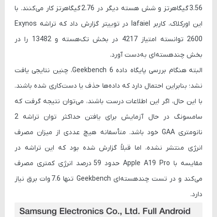
3.56 گیگاهرتز
و شش هسته دیگر در
2.76 گیگاهرتز
کار می‌کنند. با
این اورکلاک، کاربر lafaiel در توییتر گزارش داد که تراشه Exynos
2600 توانسته امتیاز 4217 در بخش تک‌هسته و 13482 را در
بخش چند‌هسته‌ای به‌دست آورد.
البته هنگام بررسی پایگاه داده Geekbench 6، چنین نتایجی یافت
نشد؛ بنابراین احتمال دارد که داده‌ها حذف یا دست‌کاری شده باشند.
با این حال، اگر این اطلاعات درست باشند، می‌توان نتیجه گرفت که
سامسونگ در حال آزمایش برای یافتن حداکثر توان تراشه 2
نانومتری GAA خود باشد. متأسفانه هیچ عددی از میزان مصرف
انرژی منتشر نشده، اما قبلاً گزارش شده بود که این تراشه در
مقایسه با
Apple A19 Pro
حدود
59 درصد انرژی کمتری
مصرف
می‌کند و در تست چند‌هسته‌ای Geekbench تنها
7.6 وات
برق نیاز
دارد.