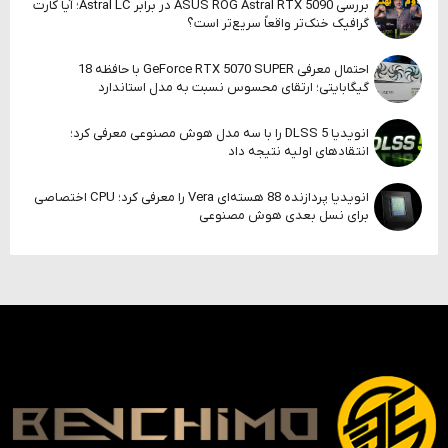
بررسی ASUS ROG Astral RTX 5090 در برابر Astral LC؛ آیا کارت
گرافیک خنک‌تر واقعاً سریع‌تر است؟
احتمال معرفی GeForce RTX 5070 SUPER با حافظه 18
گیگابایتی؛ ارتقای محسوس نسبت به مدل استاندارد
انویدیا DLSS 5 را با سه مدل هوش مصنوعی معرفی کرد؛
انتقادهای اولیه نتیجه داد
انویدیا پردازنده 88 هسته‌ای Vera را معرفی کرد؛ CPU اختصاصی
برای نسل بعدی هوش مصنوعی