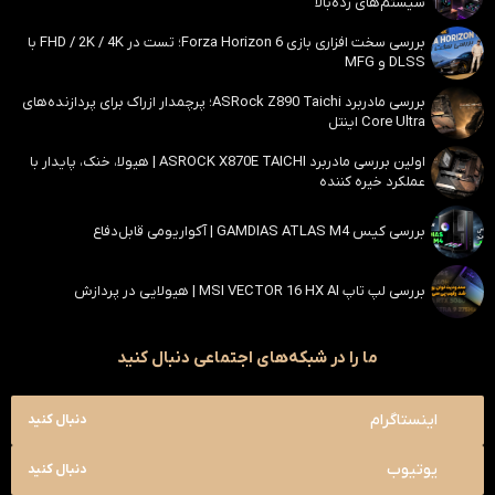
سیستم‌های رده‌بالا
بررسی سخت افزاری بازی Forza Horizon 6؛ تست در FHD / 2K / 4K با
DLSS و MFG
بررسی مادربرد ASRock Z890 Taichi؛ پرچمدار ازراک برای پردازنده‌های
Core Ultra اینتل
اولین بررسی مادربرد ASROCK X870E TAICHI | هیولا، خنک، پایدار با
عملکرد خیره کننده
بررسی کیس GAMDIAS ATLAS M4 | آکواریومی قابل‌دفاع
بررسی لپ تاپ MSI VECTOR 16 HX AI | هیولایی در پردازش
ما را در شبکه‌های اجتماعی دنبال کنید
اینستاگرام
دنبال کنید
یوتیوب
دنبال کنید