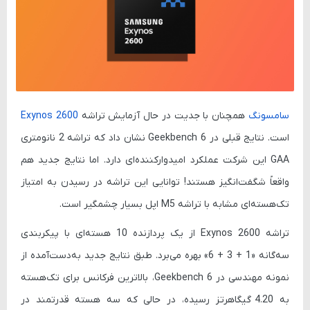
سامسونگ
همچنان با جدیت در حال آزمایش تراشه
Exynos 2600
است. نتایج قبلی در
Geekbench 6
نشان داد که تراشه 2 نانومتری
GAA این شرکت عملکرد امیدوارکننده‌ای دارد. اما نتایج جدید هم
واقعاً شگفت‌انگیز هستند! توانایی این تراشه در رسیدن به امتیاز
تک‌هسته‌ای مشابه با تراشه
M5
اپل بسیار چشمگیر است.
تراشه Exynos 2600
از یک پردازنده 10 هسته‌ای با پیکربندی
سه‌گانه «1 + 3 + 6» بهره می‌برد. طبق نتایج جدید به‌دست‌آمده از
نمونه مهندسی در Geekbench 6، بالاترین فرکانس برای تک‌هسته
به
4.20 گیگاهرتز
رسیده، در حالی که سه هسته قدرتمند در