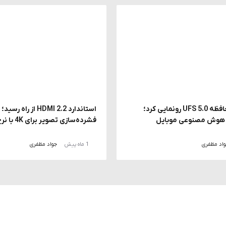
سامسونگ از حافظه UFS 5.0 رونمایی کرد؛
استاندارد HDMI 2.2 از راه ر
ز هوش مصنوعی موبایل
فشرده‌سازی تصویر برای 4K با نرخ 240 هرتز
اد مظفری
1 ماه پیش
جواد مظفری