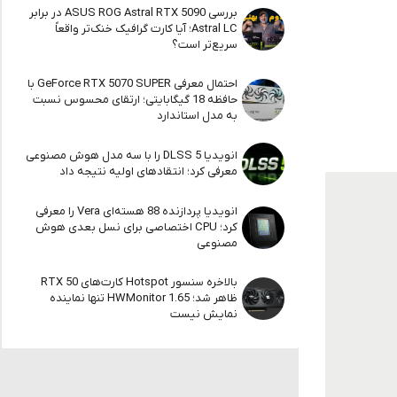
بررسی ASUS ROG Astral RTX 5090 در برابر
Astral LC؛ آیا کارت گرافیک خنک‌تر واقعاً
سریع‌تر است؟
احتمال معرفی GeForce RTX 5070 SUPER با
حافظه 18 گیگابایتی؛ ارتقای محسوس نسبت
به مدل استاندارد
انویدیا DLSS 5 را با سه مدل هوش مصنوعی
معرفی کرد؛ انتقادهای اولیه نتیجه داد
انویدیا پردازنده 88 هسته‌ای Vera را معرفی
کرد؛ CPU اختصاصی برای نسل بعدی هوش
مصنوعی
بالاخره سنسور Hotspot کارت‌های RTX 50
ظاهر شد؛ HWMonitor 1.65 تنها نماینده
نمایش نیست