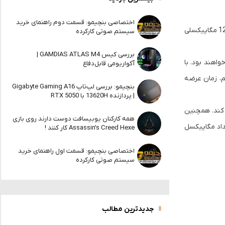
اختصاصی بنچیمو: قسمت دوم راهنمای خرید
مگاپیکسلی
سیستم صوتی کارکرده
بررسی کیس GAMDIAS ATLAS M4 |
Ga از نظر این ویژگی مشابه خواهند بود. با
آکواریومی قابل‌دفاع
م، زمان عرضه
بنچیمو: بررسی لپ‌تاپ Gigabyte Gaming A16
| پردازنده 13620H با RTX 5050
زئیات بالا ثبت کند. همچنین
همه کارکنان یوبیسافت دوست دارند روی بازی
داد مگاپیکسل
Assassin’s Creed Hexe کار کنند !
اختصاصی بنچیمو: قسمت اول راهنمای خرید
سیستم صوتی کارکرده
جدیدترین مطالب