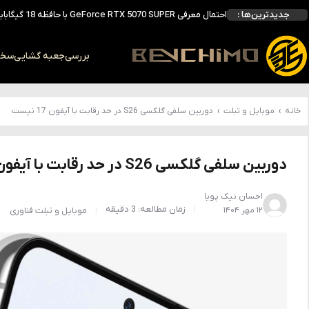
احتمال معرفی GeForce RTX 5070 SUPER با حافظه 18 گیگابایتی؛ ارتقای محسوس نسبت به مدل استاندارد
جدیدترین‌ها :
انویدیا DLSS 5 را با سه مدل هوش مصنوعی معرفی کرد؛ انتقادهای اولیه نتیجه داد
انویدیا پردازنده 88 هسته‌ای Vera را معرفی کرد؛ CPU اختصاصی برای نسل بعدی هوش مصنوعی
بالاخره سنسور Hotspot کارت‌های RTX 50 ظاهر شد؛ HWMonitor 1.65 تنها نماینده نمایش نیست
بررسی
جعبه گشایی
سخت 
بررسی کیس GAMDIAS NESO P1 Pro؛ فول‌تاوری مهندسی‌شده برای سیستم‌های رده‌بالا
خانه
›
موبایل و تبلت
›
دوربین سلفی گلکسی S26 در حد رقابت با آیفون 17 نیست
دوربین سلفی گلکسی S26 در حد رقابت با آیفون 17 نیست
احسان نیک پویا
زمان مطالعه: 3 دقیقه
۱۲ مهر ۱۴۰۴
موبایل و تبلت
فناوری