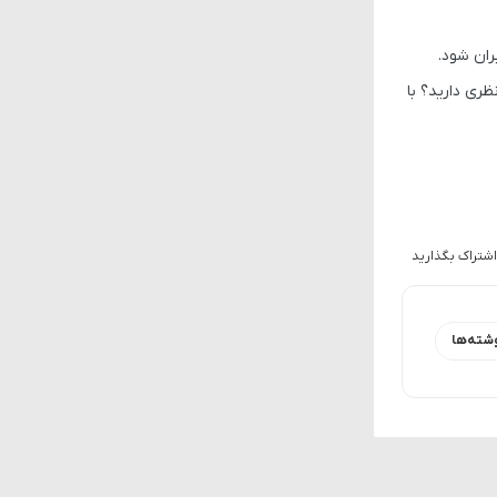
ران شود.
 پوشش می‌دهیم، پس حتماً با ما همراه باشید. شما در مورد دوربین Galaxy S26 چه نظری دارید؟ با
اشتراک بگذارید
شته‌ها