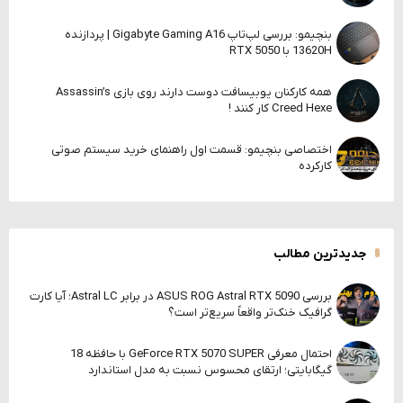
بنچیمو: بررسی لپ‌تاپ Gigabyte Gaming A16 | پردازنده
13620H با RTX 5050
همه کارکنان یوبیسافت دوست دارند روی بازی Assassin’s
Creed Hexe کار کنند !
اختصاصی بنچیمو: قسمت اول راهنمای خرید سیستم صوتی
کارکرده
جدیدترین مطالب
بررسی ASUS ROG Astral RTX 5090 در برابر Astral LC؛ آیا کارت
گرافیک خنک‌تر واقعاً سریع‌تر است؟
احتمال معرفی GeForce RTX 5070 SUPER با حافظه 18
گیگابایتی؛ ارتقای محسوس نسبت به مدل استاندارد