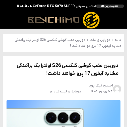
احتمال معرفی GeForce RTX 5070 SUPER با حافظه 18 گیگابایتی؛ ارتقای محسوس نسبت به مدل استاندارد
جدیدترین‌ها :
انویدیا DLSS 5 را با سه مدل هوش مصنوعی معرفی کرد؛ انتقادهای اولیه نتیجه داد
انویدیا پردازنده 88 هسته‌ای Vera را معرفی کرد؛ CPU اختصاصی برای نسل بعدی هوش مصنوعی
بالاخره سنسور Hotspot کارت‌های RTX 50 ظاهر شد؛ HWMonitor 1.65 تنها نماینده نمایش نیست
بررسی کیس GAMDIAS NESO P1 Pro؛ فول‌تاوری مهندسی‌شده برای سیستم‌های رده‌بالا
خانه
›
موبایل و تبلت
›
دوربین عقب گوشی گلکسی S26 اولترا یک برآمدگی
مشابه آیفون 17 پرو خواهد داشت !
دوربین عقب گوشی گلکسی S26 اولترا یک برآمدگی
مشابه آیفون 17 پرو خواهد داشت !
احسان نیک پویا
۴ شهریور ۱۴۰۴
موبایل و تبلت
فناوری