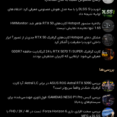
انویدیا DLSS 5 را با سه مدل هوش مصنوعی معرفی کرد؛ انتقادهای
اولیه نتیجه داد
بالاخره سنسور Hotspot کارت‌های RTX 50 ظاهر شد؛ HWMonitor
1.65 تنها نماینده نمایش نیست
مشکل دمای Hotspot کارت‌های گرافیک RTX 50 جدی‌تر از تصور؟ ابزار
داخلی انویدیا حقیقت را آشکار کرد
کارت گرافیک RTX 5070 Ti SUPER با 24 گیگابایت حافظه GDDR7
معرفی می‌شود؛ ارتقایی که کاربران منتظرش بودند
بررسی‌ها
بررسی ASUS ROG Astral RTX 5090 در برابر Astral LC؛ آیا کارت
گرافیک خنک‌تر واقعاً سریع‌تر است؟
بررسی کیس GAMDIAS NESO P1 Pro؛ فول‌تاوری مهندسی‌شده برای
سیستم‌های رده‌بالا
بررسی سخت افزاری بازی Forza Horizon 6؛ تست در FHD / 2K / 4K با
DLSS و MFG