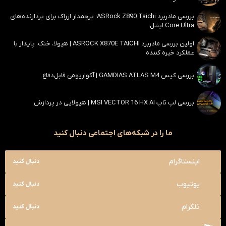
بررسی مادربرد ASRock Z890 Taichi؛ پرچمدار ازراک برای پردازنده‌های
Core Ultra اینتل
اولین بررسی مادربرد ASROCK X870E TAICHI | هیولا، خنک، پایدار با
عملکرد خیره کننده
بررسی کیس GAMDIAS ATLAS M4 | آکواریومی قابل‌دفاع
بررسی لپ تاپ MSI VECTOR 16 HX AI | هیولایی در پردازش
ما را در شبکه‌های اجتماعی دنبال کنید
اینستاگرام
دنبال کنید
یوتیوب
دنبال کنید
تلگرام
دنبال کنید