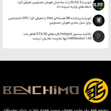
انویدیا DLSS 5 را با سه مدل هوش مصنوعی معرفی کرد؛
انتقادهای اولیه نتیجه داد
انویدیا پردازنده 88 هسته‌ای Vera را معرفی کرد؛ CPU اختصاصی
برای نسل بعدی هوش مصنوعی
بالاخره سنسور Hotspot کارت‌های RTX 50 ظاهر شد؛
HWMonitor 1.65 تنها نماینده نمایش نیست
بنچیمو فقط یک سایت معمولی نیست؛ همدم شما در دنیای سخت‌افزار،