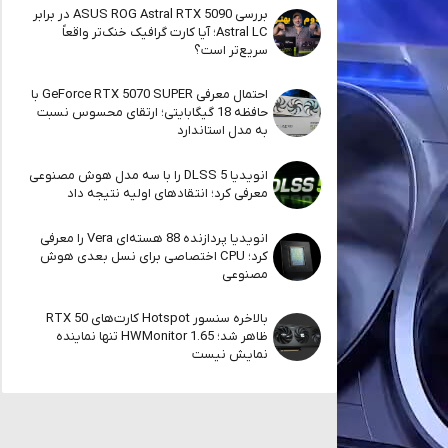
بررسی ASUS ROG Astral RTX 5090 در برابر
Astral LC؛ آیا کارت گرافیک خنک‌تر واقعاً
سریع‌تر است؟
احتمال معرفی GeForce RTX 5070 SUPER با
حافظه 18 گیگابایتی؛ ارتقای محسوس نسبت
به مدل استاندارد
انویدیا DLSS 5 را با سه مدل هوش مصنوعی
معرفی کرد؛ انتقادهای اولیه نتیجه داد
انویدیا پردازنده 88 هسته‌ای Vera را معرفی
کرد؛ CPU اختصاصی برای نسل بعدی هوش
مصنوعی
بالاخره سنسور Hotspot کارت‌های RTX 50
ظاهر شد؛ HWMonitor 1.65 تنها نماینده
نمایش نیست