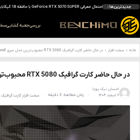
احتمال معرفی GeForce RTX 5070 SUPER با حافظه 18 گیگابایتی؛ ارتقای محسوس نسبت به مدل استاندارد
جدیدترین‌ها :
انویدیا DLSS 5 را با سه مدل هوش مصنوعی معرفی کرد؛ انتقادهای اولیه نتیجه داد
انویدیا پردازنده 88 هسته‌ای Vera را معرفی کرد؛ CPU اختصاصی برای نسل بعدی هوش مصنوعی
بالاخره سنسور Hotspot کارت‌های RTX 50 ظاهر شد؛ HWMonitor 1.65 تنها نماینده نمایش نیست
بررسی
جعبه گشایی
سخت 
بررسی کیس GAMDIAS NESO P1 Pro؛ فول‌تاوری مهندسی‌شده برای سیستم‌های رده‌بالا
خانه
›
سخت افزار
›
در حال حاضر کارت گرافیک RTX 5080 محبوب‌ترین مدل سری Blackwell انویدیا محسوب می‌شود
در حال حاضر کارت گرافیک RTX 5080 محبوب‌ترین مدل سری Blackwell انویدیا محسوب می‌شود
احسان نیک پویا
زمان مطالعه: 3 دقیقه
۶ اسفند ۱۴۰۴
سخت افزار
کارت گرافیک