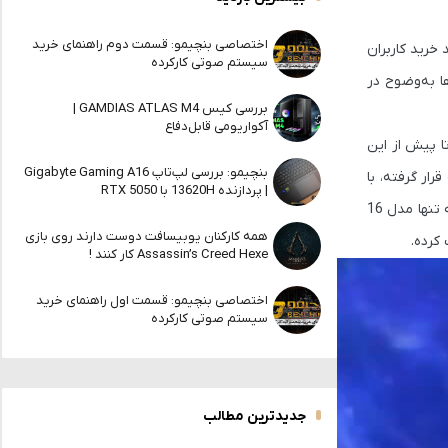
اختصاصی بنچیمو: قسمت دوم راهنمای خرید
 خرید کاربران
سیستم صوتی کارکرده
ا به‌وضوح در
بررسی کیس GAMDIAS ATLAS M4 |
آکواریومی قابل‌دفاع
ا پیش از این
بنچیمو: بررسی لپ‌تاپ Gigabyte Gaming A16
یتی سری RTX 50 در اولویت تولید و عرضه قرار گرفته، با
| پردازنده 13620H با RTX 5050
افزایش تقاضا هم روبه‌رو شده. قبلاً گزارش شده بود که انویدیا تمرکز بیشتری بر کارت‌های 8 گیگابایتی خواهد داشت، اما RTX 5080 استثناست و البته تنها مدل 16
همه کارکنان یوبیسافت دوست دارند روی بازی
کرده.
Assassin’s Creed Hexe کار کنند !
اختصاصی بنچیمو: قسمت اول راهنمای خرید
سیستم صوتی کارکرده
جدیدترین مطالب