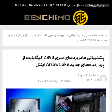
احتمال معرفی GeForce RTX 5070 SUPER با حافظه 18 گیگابایتی؛ ارتقای محسوس نسبت به مدل استاندارد
جدیدترین‌ها :
انویدیا DLSS 5 را با سه مدل هوش مصنوعی معرفی کرد؛ انتقادهای اولیه نتیجه داد
انویدیا پردازنده 88 هسته‌ای Vera را معرفی کرد؛ CPU اختصاصی برای نسل بعدی هوش مصنوعی
بالاخره سنسور Hotspot کارت‌های RTX 50 ظاهر شد؛ HWMonitor 1.65 تنها نماینده نمایش نیست
خانه
›
سخت افزار
›
پشتیبانی مادربردهای سری Z890 گیگابایت از پردازنده‌های
جدید Arrow Lake اینتل
پشتیبانی مادربردهای سری Z890 گیگابایت از
پردازنده‌های جدید Arrow Lake اینتل
احسان نیک پویا
۱۵ آذر ۱۴۰۴
سخت افزار
پردازنده
مادربرد