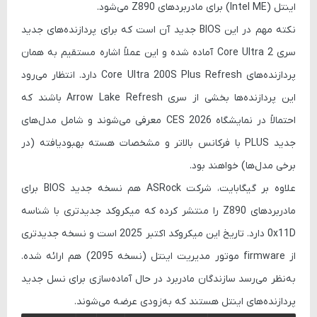
اینتل (Intel ME) برای مادربردهای Z890 می‌شود.
نکته مهم در این BIOS جدید آن است که برای پردازنده‌های جدید
سری Core Ultra 2 آماده شده و این عملاً اشاره مستقیم به همان
پردازنده‌های Core Ultra 200S Plus Refresh دارد. انتظار می‌رود
این پردازنده‌ها بخشی از سری Arrow Lake Refresh باشند که
احتمالاً در نمایشگاه CES 2026 معرفی می‌شوند و شامل مدل‌های
جدید PLUS با فرکانس بالاتر و مشخصات هسته بهبود‌یافته (در
برخی مدل‌ها) خواهند بود.
علاوه بر گیگابایت، شرکت ASRock هم نسخه جدید BIOS برای
مادربردهای Z890 را منتشر کرده که میکروکد جدیدتری با شناسه
0x11D دارد. تاریخ این میکروکد اکتبر 2025 است و نسخه جدیدتری
از firmware موتور مدیریت اینتل (نسخه 2095) هم ارائه شده.
به‌نظر می‌رسد سازندگان مادربرد در حال آماده‌سازی برای نسل جدید
پردازنده‌های اینتل هستند که به‌زودی عرضه می‌شوند.