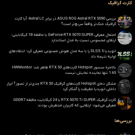
کارت گرافیک
بررسی ASUS ROG Astral RTX 5090 در برابر Astral LC؛ آیا کارت
گرافیک خنک‌تر واقعاً سریع‌تر است؟
احتمال معرفی GeForce RTX 5070 SUPER با حافظه 18 گیگابایتی؛
ارتقای محسوس نسبت به مدل استاندارد
انویدیا DLSS 5 را با سه مدل هوش مصنوعی معرفی کرد؛ انتقادهای
اولیه نتیجه داد
بالاخره سنسور Hotspot کارت‌های RTX 50 ظاهر شد؛ HWMonitor
1.65 تنها نماینده نمایش نیست
مشکل دمای Hotspot کارت‌های گرافیک RTX 50 جدی‌تر از تصور؟ ابزار
داخلی انویدیا حقیقت را آشکار کرد
کارت گرافیک RTX 5070 Ti SUPER با 24 گیگابایت حافظه GDDR7
معرفی می‌شود؛ ارتقایی که کاربران منتظرش بودند
بررسی‌ها