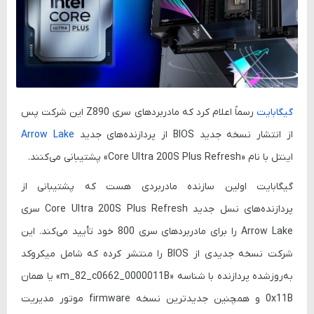
گیگابایت
رسماً اعلام کرد که مادربردهای سری Z890 این شرکت پس
از انتشار نسخه جدید BIOS از پردازنده‌های جدید
Arrow Lake
اینتل با نام «Core Ultra 200S Plus Refresh» پشتیبانی می‌کنند.
گیگابایت اولین سازنده مادربردی هست که پشتیبانی از
پردازنده‌های نسل جدید Core Ultra 200S Plus Refresh سری
Arrow Lake را برای مادربردهای سری 800 خود تأیید می‌کند. این
شرکت نسخه جدیدی از BIOS را منتشر کرده که شامل میکروکد
به‌روز‌شده پردازنده با شناسه «m_82_c0662_0000011B» یا همان
0x11B و همچنین جدیدترین نسخه firmware موتور مدیریت