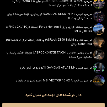
بررسی ASUS ROG Astral RTX 5090 در برابر Astral LC؛ آیا کارت
گرافیک خنک‌تر واقعاً سریع‌تر است؟
بررسی کیس GAMDIAS NESO P1 Pro؛ فول‌تاوری مهندسی‌شده برای
سیستم‌های رده‌بالا
بررسی سخت افزاری بازی Forza Horizon 6؛ تست در FHD / 2K / 4K با
DLSS و MFG
بررسی مادربرد ASRock Z890 Taichi؛ پرچمدار ازراک برای پردازنده‌های
Core Ultra اینتل
اولین بررسی مادربرد ASROCK X870E TAICHI | هیولا، خنک، پایدار با
عملکرد خیره کننده
بررسی کیس GAMDIAS ATLAS M4 | آکواریومی قابل‌دفاع
بررسی لپ تاپ MSI VECTOR 16 HX AI | هیولایی در پردازش
ما را در شبکه‌های اجتماعی دنبال کنید