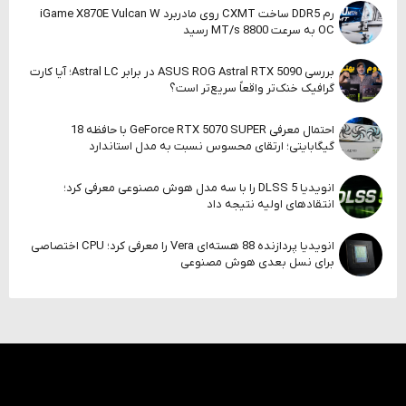
رم DDR5 ساخت CXMT روی مادربرد iGame X870E Vulcan W
OC به سرعت 8800 MT/s رسید
بررسی ASUS ROG Astral RTX 5090 در برابر Astral LC؛ آیا کارت
گرافیک خنک‌تر واقعاً سریع‌تر است؟
احتمال معرفی GeForce RTX 5070 SUPER با حافظه 18
گیگابایتی؛ ارتقای محسوس نسبت به مدل استاندارد
انویدیا DLSS 5 را با سه مدل هوش مصنوعی معرفی کرد؛
انتقادهای اولیه نتیجه داد
انویدیا پردازنده 88 هسته‌ای Vera را معرفی کرد؛ CPU اختصاصی
برای نسل بعدی هوش مصنوعی