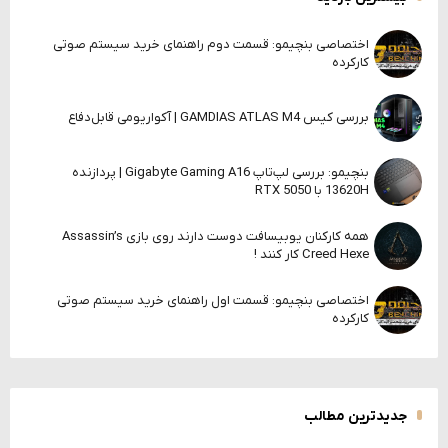
اختصاصی بنچیمو: قسمت دوم راهنمای خرید سیستم صوتی
کارکرده
بررسی کیس GAMDIAS ATLAS M4 | آکواریومی قابل‌دفاع
بنچیمو: بررسی لپ‌تاپ Gigabyte Gaming A16 | پردازنده
13620H با RTX 5050
همه کارکنان یوبیسافت دوست دارند روی بازی Assassin’s
Creed Hexe کار کنند !
اختصاصی بنچیمو: قسمت اول راهنمای خرید سیستم صوتی
کارکرده
جدیدترین مطالب