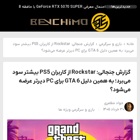
احتمال معرفی GeForce RTX 5070 SUPER با حافظه 18 گیگابایتی؛ ارتقای محسوس نسبت به مدل استاندارد
جدیدترین‌ها :
انویدیا DLSS 5 را با سه مدل هوش مصنوعی معرفی کرد؛ انتقادهای اولیه نتیجه داد
انویدیا پردازنده 88 هسته‌ای Vera را معرفی کرد؛ CPU اختصاصی برای نسل بعدی هوش مصنوعی
بالاخره سنسور Hotspot کارت‌های RTX 50 ظاهر شد؛ HWMonitor 1.65 تنها نماینده نمایش نیست
خانه
›
بازی و سرگرمی
›
گزارش جنجالی: Rockstar از کاربران PS5 بیشتر سود
می‌برد؛ به همین دلیل GTA 6 برای PC دیرتر عرضه می‌شود؟
گزارش جنجالی: Rockstar از کاربران PS5 بیشتر سود
می‌برد؛ به همین دلیل GTA 6 برای PC دیرتر عرضه
می‌شود؟
جواد مظفری
۳۰ خرداد ۱۴۰۵
بازی و سرگرمی
ویژه ها