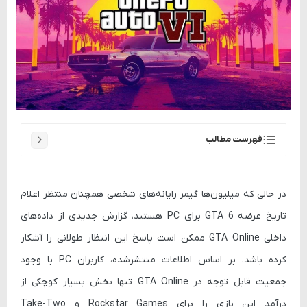
فهرست مطالب
فقط 3 درصد درآمد؛ آماری که همه را غافلگیر کرد
در حالی که میلیون‌ها گیمر رایانه‌های شخصی همچنان منتظر اعلام
تاریخ عرضه GTA 6 برای PC هستند، گزارش جدیدی از داده‌های
چرا GTA 6 ابتدا برای PC عرضه نمی‌شود؟
داخلی GTA Online ممکن است پاسخ این انتظار طولانی را آشکار
کرده باشد. بر اساس اطلاعات منتشرشده، کاربران PC با وجود
درآمد بیشتر، اولویت بیشتر
جمعیت قابل توجه در GTA Online تنها بخش بسیار کوچکی از
درآمد این بازی را برای Rockstar Games و Take-Two
آیا PC گیمرها باید نگران باشند؟