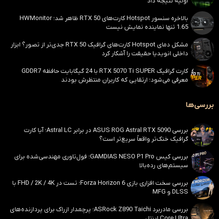
اولیه نتیجه داد
بالاخره سنسور Hotspot کارت‌های RTX 50 ظاهر شد؛ HWMonitor
1.65 تنها نماینده نمایش نیست
مشکل دمای Hotspot کارت‌های گرافیک RTX 50 جدی‌تر از تصور؟ ابزار
داخلی انویدیا حقیقت را آشکار کرد
کارت گرافیک RTX 5070 Ti SUPER با 24 گیگابایت حافظه GDDR7
معرفی می‌شود؛ ارتقایی که کاربران منتظرش بودند
بررسی‌ها
بررسی ASUS ROG Astral RTX 5090 در برابر Astral LC؛ آیا کارت
گرافیک خنک‌تر واقعاً سریع‌تر است؟
بررسی کیس GAMDIAS NESO P1 Pro؛ فول‌تاوری مهندسی‌شده برای
سیستم‌های رده‌بالا
بررسی سخت افزاری بازی Forza Horizon 6؛ تست در FHD / 2K / 4K با
DLSS و MFG
بررسی مادربرد ASRock Z890 Taichi؛ پرچمدار ازراک برای پردازنده‌های
Core Ultra اینتل