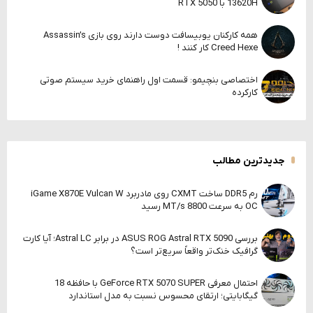
13620H با RTX 5050
همه کارکنان یوبیسافت دوست دارند روی بازی Assassin’s
Creed Hexe کار کنند !
اختصاصی بنچیمو: قسمت اول راهنمای خرید سیستم صوتی
کارکرده
جدیدترین مطالب
رم DDR5 ساخت CXMT روی مادربرد iGame X870E Vulcan W
OC به سرعت 8800 MT/s رسید
بررسی ASUS ROG Astral RTX 5090 در برابر Astral LC؛ آیا کارت
گرافیک خنک‌تر واقعاً سریع‌تر است؟
احتمال معرفی GeForce RTX 5070 SUPER با حافظه 18
گیگابایتی؛ ارتقای محسوس نسبت به مدل استاندارد