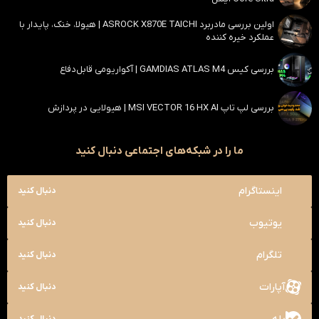
اولین بررسی مادربرد ASROCK X870E TAICHI | هیولا، خنک، پایدار با
عملکرد خیره کننده
بررسی کیس GAMDIAS ATLAS M4 | آکواریومی قابل‌دفاع
بررسی لپ تاپ MSI VECTOR 16 HX AI | هیولایی در پردازش
ما را در شبکه‌های اجتماعی دنبال کنید
اینستاگرام
دنبال کنید
یوتیوب
دنبال کنید
تلگرام
دنبال کنید
آپارات
دنبال کنید
دنبال کنید