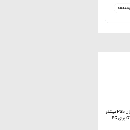
شته‌ها
گزارش جنجالی: Rockstar از کاربران PS5 بیشتر
سود می‌برد؛ به همین دلیل GTA 6 برای PC