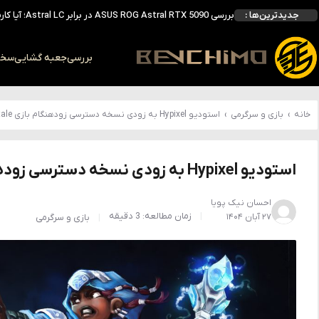
جدیدترین‌ها :
احتمال معرفی GeForce RTX 5070 SUPER با حافظه 18 گیگابایتی؛ ارتقای محسوس نسبت به مدل استاندارد
انویدیا DLSS 5 را با سه مدل هوش مصنوعی معرفی کرد؛ انتقادهای اولیه نتیجه داد
انویدیا پردازنده 88 هسته‌ای Vera را معرفی کرد؛ CPU اختصاصی برای نسل بعدی هوش مصنوعی
بررسی
جعبه گشایی
سخت 
بالاخره سنسور Hotspot کارت‌های RTX 50 ظاهر شد؛ HWMonitor 1.65 تنها نماینده نمایش نیست
خانه
›
بازی و سرگرمی
›
استودیو Hypixel به زودی نسخه دسترسی زودهنگام بازی Hytale را منتشر می‌کند
استودیو Hypixel به زودی نسخه دسترسی زودهنگام بازی Hytale را منتشر می‌کند
احسان نیک پویا
زمان مطالعه: 3 دقیقه
۲۷ آبان ۱۴۰۴
بازی و سرگرمی