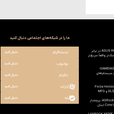
ما را در شبکه‌های اجتماعی دنبال کنید
بررسی ASUS ROG Astral RTX 5090 در برابر
اینستاگرام
دنبال کنید
یک خنک‌تر واقعاً سریع‌تر
یوتیوب
دنبال کنید
بررسی کیس GAMDIAS NESO P1 Pro؛
ی سیستم‌های
تلگرام
دنبال کنید
آپارات
بررسی سخت افزاری بازی Forza Horizon 6؛
دنبال کنید
بله
دنبال کنید
بررسی مادربرد ASRock Z890 Taichi؛ پرچمدار