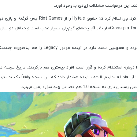
کند. این درخواست مشکلات زیادی به‌وجود آورد.
اما اکنون مدیرعامل Hypixel با خبری غیرمنتظره طرفداران را شگفت‌زده کرد: وی اعلام کرد که حقو
«Legacy» و چشم‌انداز اصلی خود بازمی‌گردد. به گفته او، موتور جدید «Cross-platform» از نظر قابلیت‌های گیم‌پلی بسیار عقب است و 
 مدیرعامل بیش از سی نفر از توسعه‌دهندگان سابق تیم Hypixel را دوباره استخدام کرده و قرار است افراد بیشتری هم بازگردند. ت
الاً زمان زیادی با آن فاصله نداریم. البته سازنده هشدار داده که این نسخه واقعاً یک «د
1 هم «حداقل چند سال» زمان می‌برد.