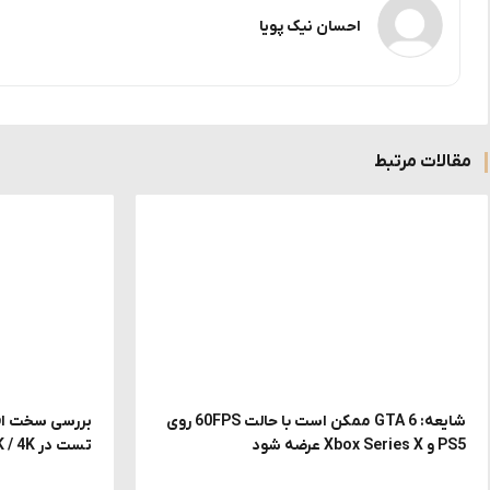
احسان نیک پویا
مقالات مرتبط
شایعه: GTA 6 ممکن است با حالت 60FPS روی
PS5 و Xbox Series X عرضه شود
تست در FHD / 2K / 4K با DLSS و MFG