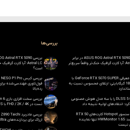
بررسی‌ها
بررسی ASUS ROG Astral RTX 5090 در برابر
Astral LC؛ آیا کارت گرافیک خنک‌تر واقعاً سریع‌تر
Astral LC؛ آیا کارت گراف
است؟
احتمال معرفی GeForce RTX 5070 SUPER با
حافظه 18 گیگابایتی؛ ارتقای محسوس نسبت به
فول‌تاوری مهندسی‌شده برا
اندارد
رده‌بالا
انویدیا DLSS 5 را با سه مدل هوش مصنوعی
رد؛ انتقادهای اولیه نتیجه داد
تست در FHD / 2K / 4K با DLSS و MFG
بالاخره سنسور Hotspot کارت‌های RTX 50
ظاهر شد؛ HWMonitor 1.65 تنها نماینده
ازراک برای پردازنده‌های Core Ultra اینتل
 نیست