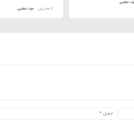
اد مظفری
2 ماه پیش
جواد مظفری