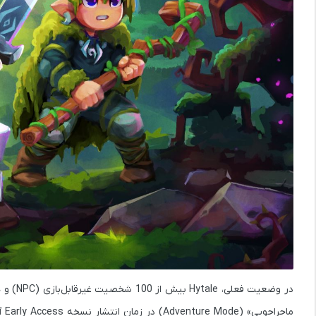
در وضعی
ما