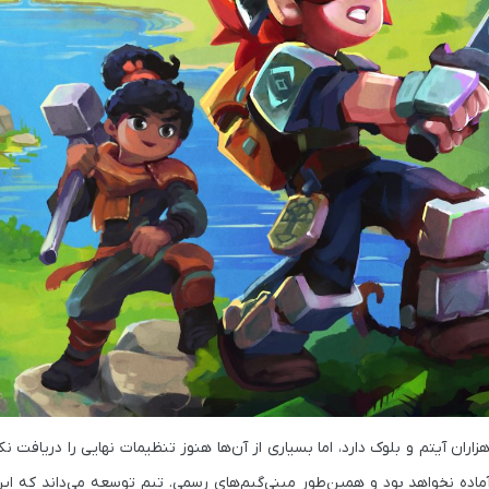
ت فعلی، Hytale بیش از 100 شخصیت غیرقابل‌بازی (NPC) و هزاران آیتم و بلوک دارد، اما بسیاری از آن‌ها هنوز تنظیمات نهایی را د
جراجویی» (Adventure Mode) در زمان انتشار نسخه Early Access آماده نخواهد بود و همین‌طور مینی‌گیم‌های رسمی. تیم توسعه می‌