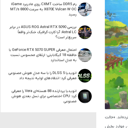
رم DDR5 ساخت CXMT روی مادربرد iGame
X870E Vulcan W OC به سرعت 8800 MT/s
رسید
بررسی ASUS ROG Astral RTX 5090 در برابر
Astral LC؛ آیا کارت گرافیک خنک‌تر واقعاً
سریع‌تر است؟
احتمال معرفی GeForce RTX 5070 SUPER با
حافظه 18 گیگابایتی؛ ارتقای محسوس نسبت
به مدل استاندارد
انویدیا DLSS 5 را با سه مدل هوش مصنوعی
معرفی کرد؛ انتقادهای اولیه نتیجه داد
انویدیا پردازنده 88 هسته‌ای Vera را معرفی
کرد؛ CPU اختصاصی برای نسل بعدی هوش
مصنوعی
ریافت نکرده‌اند. «حالت
داند که این موارد بخش