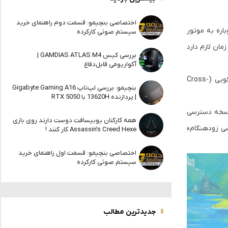
اختصاصی بنچیمو: قسمت دوم راهنمای خرید
ق Hytale را از Riot Games پس گرفته و بازی دوباره به موتور
سیستم صوتی کارکرده
حداقل دو سال زمان لازم دارد
بررسی کیس GAMDIAS ATLAS M4 |
آکواریومی قابل‌دفاع
همین موضوع باعث شد استودیو تصمیم بگیرد به موتور قدیمی بازگردد و همچنین قصد دارد در آینده موتور Legacy را هم به‌صورت چندسکویی (Cross-
بنچیمو: بررسی لپ‌تاپ Gigabyte Gaming A16
| پردازنده 13620H با RTX 5050
اریخ عرضه نسخه دسترسی
همه کارکنان یوبیسافت دوست دارند روی بازی
سترسی زودهنگام»
Assassin’s Creed Hexe کار کنند !
اختصاصی بنچیمو: قسمت اول راهنمای خرید
سیستم صوتی کارکرده
جدیدترین مطالب