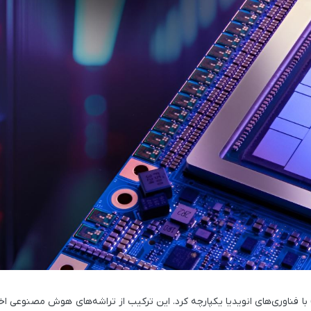
رک‌محور (Rack-Scale / قفسه‌ای) با فناوری‌های انویدیا یکپارچه کرد. این ترکیب از تراشه‌های هوش مصن