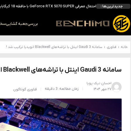
جدیدترین‌ها :
انویدیا DLSS 5 را با سه مدل هوش مصنوعی معرفی کرد؛ انتقادهای اولیه نتیجه داد
انویدیا پردازنده 88 هسته‌ای Vera را معرفی کرد؛ CPU اختصاصی برای نسل بعدی هوش مصنوعی
بالاخره سنسور Hotspot کارت‌های RTX 50 ظاهر شد؛ HWMonitor 1.65 تنها نماینده نمایش نیست
بررسی
جعبه گشایی
سخت 
بررسی کیس GAMDIAS NESO P1 Pro؛ فول‌تاوری مهندسی‌شده برای سیستم‌های رده‌بالا
خانه
›
فناوری
›
سامانه Gaudi 3 اینتل با تراشه‌های Blackwell انویدیا ترکیب شد !
سامانه Gaudi 3 اینتل با تراشه‌های Blackwell انویدیا ترکیب شد !
احسان نیک پویا
زمان مطالعه: 3 دقیقه
۲۷ مهر ۱۴۰۴
فناوری
گوناگون