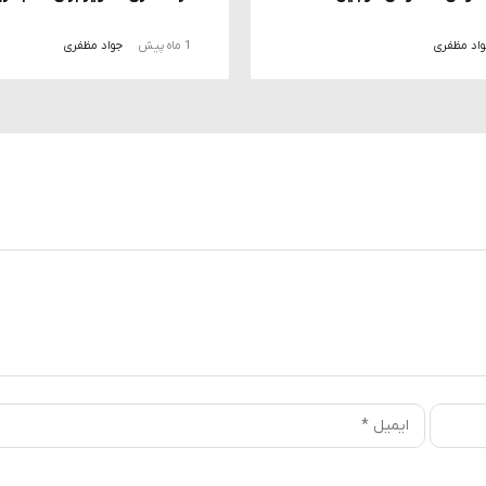
اد مظفری
1 ماه پیش
جواد مظفری