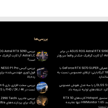
بررسی‌ها
بررسی ASUS ROG Astral RTX 5090 در برابر
Astral LC؛ آیا کارت گرافیک خنک‌تر واقعاً سریع‌تر
Astral LC؛ آیا کارت گراف
است؟
احتمال معرفی GeForce RTX 5070 SUPER با
حافظه 18 گیگابایتی؛ ارتقای محسوس نسبت به
فول‌تاوری مهندسی‌شده برا
اندارد
رده‌بالا
انویدیا DLSS 5 را با سه مدل هوش مصنوعی
رد؛ انتقادهای اولیه نتیجه داد
تست در FHD / 2K / 4K با DLSS و MFG
بالاخره سنسور Hotspot کارت‌های RTX 50
ظاهر شد؛ HWMonitor 1.65 تنها نماینده
ازراک برای پردازنده‌های Core Ultra اینتل
 نیست