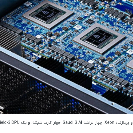
Xeon
، چهار تراشه
Gaudi 3 AI
، چهار کارت شبکه، و یک
ield-3 DPU