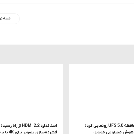
همه نو
سامسونگ از حافظه UFS 5.0 رونمایی کرد؛
استاندارد HDMI 2.2 از راه ر
ز هوش مصنوعی موبایل
فشرده‌سازی تصویر برای 4K با نرخ 240 هرتز