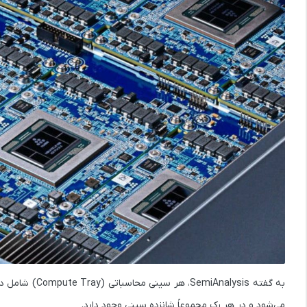
به گفته SemiAnalysis، هر سینی محاسباتی (Compute Tray) شامل دو پردازنده
می‌شود و در هر رک مجموعاً
شانزده سینی
وجود دارد.