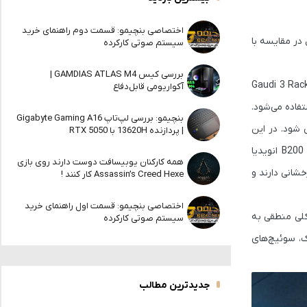
اختصاصی بنچیمو: قسمت دوم راهنمای خرید
 در مقایسه با
سیستم صوتی کارکرده
بررسی کیس GAMDIAS ATLAS M4 |
Gaudi 3 Rac
آکواریومی قابل‌دفاع
فاده می‌شود.
بنچیمو: بررسی لپ‌تاپ Gigabyte Gaming A16
 شود. در این
| پردازنده 13620H با RTX 5050
B200
انویدیا
همه کارکنان یوبیسافت دوست دارند روی بازی
ریسی بزرگ عملکرد درخشانی دارند و
Assassin’s Creed Hexe کار کنند !
اختصاصی بنچیمو: قسمت اول راهنمای خرید
لی منطقی به
سیستم صوتی کارکرده
ک، سوئیچ‌های
جدیدترین مطالب