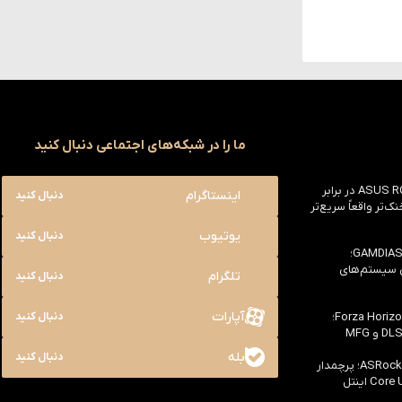
ما را در شبکه‌های اجتماعی دنبال کنید
بررسی ASUS ROG Astral RTX 5090 در برابر
اینستاگرام
دنبال کنید
یک خنک‌تر واقعاً سریع‌تر
یوتیوب
دنبال کنید
بررسی کیس GAMDIAS NESO P1 Pro؛
ی سیستم‌های
تلگرام
دنبال کنید
آپارات
بررسی سخت افزاری بازی Forza Horizon 6؛
دنبال کنید
بله
دنبال کنید
بررسی مادربرد ASRock Z890 Taichi؛ پرچمدار