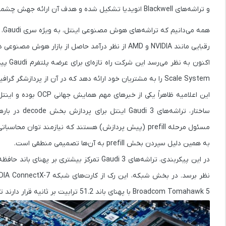
و تراشه‌های
Blackwell
انویدیا تشکیل شده و هدف آن ارائه جهش چشمگی
همه می‌دانیم که تراشه‌های هوش مصنوعی اینتل، به ویژه سری
Gaudi
،
رقبایی مانند
NVIDIA
و
AMD
از نظر درآمد حاصل از بازار هوش مصنوعی د
اکنون به نظر می‌رسد این شرکت راه تازه‌ای برای عرضه پلتفرم Gaudi پیدا کرده. طبق گزارش
Scale System
را به مشتریان خود ارائه دهد که در آن از
پردازشگر گرافیکی well B200
این اعلامیه ظاهراً یکی از خبرهای مهم
همایش جهانی OCP
بوده و اینتل
ساختار، تراشه‌های
Gaudi 3
اینتل برای پردازش بخش
decode
در بارهای استنتاجی (ference
مسئول مرحله
prefill
به همین دلیل سپردن بخش prefill به آن‌ها تصمیمی منطقی است.
در این پیکربندی، تراشه‌های Gaudi 3 تمرکز بیشتری بر
پهنای باند حافظه
نظر برسد. در بخش شبکه، این رک از کارت‌های شبکه
DIA ConnectX-7
Broadcom Tomahawk 5
با پهنای باند
51.2 ترابیت بر ثانیه
قرار دارند تا اتصال o-all