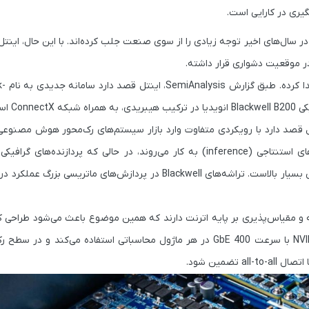
ری در کارایی است.
 در سال‌های اخیر توجه زیادی را از سوی صنعت جلب کرده‌اند. با این حال، اینتل
ر موقعیت دشواری قرار داشته.
SemiAnalysis
، اینتل قصد دارد سامانه جدیدی به نام
k-
Black
انویدیا در ترکیب هیبریدی، به همراه شبکه
ConnectX
است
 قصد دارد با رویکردی متفاوت وارد بازار سیستم‌های رک‌محور هوش مصنوعی
in) به کار می‌روند، در حالی که پردازنده‌های گرافیکی
(پیش پردازش) هستند که نیازمند توان محاسباتی بسیار بالاست. تراشه‌های Blackwell در پردازش‌های مات
و
مقیاس‌پذیری بر پایه اترنت
دارند که همین موضوع باعث می‌شود طراحی ک
NVI
با سرعت
400 GbE
در هر ماژول محاسباتی استفاده می‌کند و در سطح ر
all-t تضمین شود.