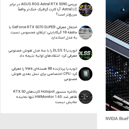
بررسی ASUS ROG Astral RTX 5090 در برابر
Astral LC؛ آیا کارت گرافیک خنک‌تر واقعاً
سریع‌تر است؟
احتمال معرفی GeForce RTX 5070 SUPER با
حافظه 18 گیگابایتی؛ ارتقای محسوس نسبت
به مدل استاندارد
انویدیا DLSS 5 را با سه مدل هوش مصنوعی
معرفی کرد؛ انتقادهای اولیه نتیجه داد
انویدیا پردازنده 88 هسته‌ای Vera را معرفی
کرد؛ CPU اختصاصی برای نسل بعدی هوش
مصنوعی
بالاخره سنسور Hotspot کارت‌های RTX 50
ظاهر شد؛ HWMonitor 1.65 تنها نماینده
نمایش نیست
NVIDIA BlueF