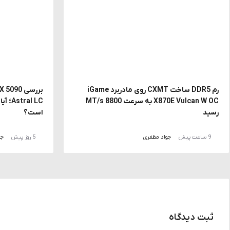
رم DDR5 ساخت CXMT روی مادربرد iGame
X870E Vulcan W OC به سرعت 8800 MT/s
al LC
رسید
است؟
9 ساعت پیش
جواد مظفری
5 روز پیش
جو
ثبت دیدگاه