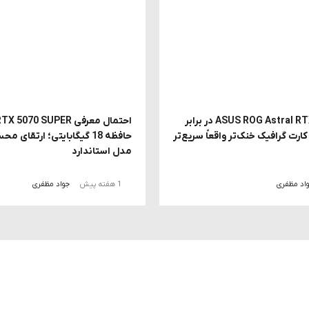
بررسی ASUS ROG Astral RTX 5090 در برابر
Astr؛ آیا کارت گرافیک خنک‌تر واقعاً سریع‌تر
حافظه 18 گیگابایتی؛ ارتقا
مدل استاندارد
اد مظفری
1 هفته پیش
جواد مظفری