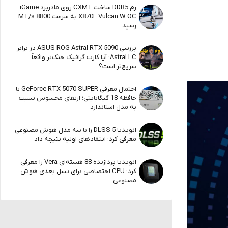
رم DDR5 ساخت CXMT روی مادربرد iGame
X870E Vulcan W OC به سرعت 8800 MT/s
رسید
بررسی ASUS ROG Astral RTX 5090 در برابر
Astral LC؛ آیا کارت گرافیک خنک‌تر واقعاً
سریع‌تر است؟
احتمال معرفی GeForce RTX 5070 SUPER با
حافظه 18 گیگابایتی؛ ارتقای محسوس نسبت
به مدل استاندارد
انویدیا DLSS 5 را با سه مدل هوش مصنوعی
معرفی کرد؛ انتقادهای اولیه نتیجه داد
انویدیا پردازنده 88 هسته‌ای Vera را معرفی
کرد؛ CPU اختصاصی برای نسل بعدی هوش
مصنوعی