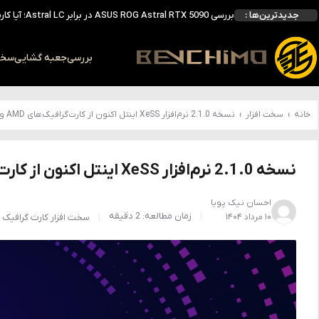
بررسی ASUS ROG Astral RTX 5090 در برابر Astral LC؛ آیا کارت گرافیک خنک‌تر واقعاً سریع‌تر است؟
جدیدترین‌ها :
احتمال معرفی GeForce RTX 5070 SUPER با حافظه 18 گیگابایتی؛ ارتقای محسوس نسبت به مدل استاندارد
انویدیا DLSS 5 را با سه مدل هوش مصنوعی معرفی کرد؛ انتقادهای اولیه نتیجه داد
انویدیا پردازنده 88 هسته‌ای Vera را معرفی کرد؛ CPU اختصاصی برای نسل بعدی هوش مصنوعی
بررسی
جعبه گشایی
سخت 
بالاخره سنسور Hotspot کارت‌های RTX 50 ظاهر شد؛ HWMonitor 1.65 تنها نماینده نمایش نیست
خانه
›
سخت افزار
›
نسخه 2.1.0 نرم‌افزار XeSS اینتل اکنون از کارت‌گرافیک‌های AMD و NVIDIA پشتیبانی می‌کند
نسخه 2.1.0 نرم‌افزار XeSS اینتل اکنون از کارت‌گرافیک‌های AMD و NVIDIA پشتیبانی می‌کند
احسان نیک پویا
زمان مطالعه: 2 دقیقه
۱۰ مرداد ۱۴۰۴
سخت افزار
کارت گرافیک