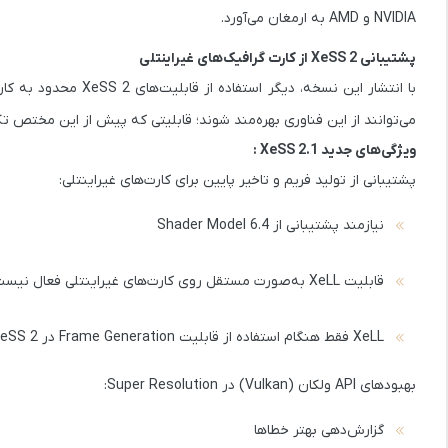
NVIDIA
و
AMD
به ارمغان می‌آورد.
پشتیبانی XeSS 2 از کارت‌ گرافیک‌های غیراینتلی
می‌توانند از این فناوری بهره‌مند شوند؛ قابلیتی که پیش از این مختص تکنولوژی‌های انحصاری مانند SS
ویژگی‌های جدید XeSS 2.1 :
پشتیبانی از تولید فریم و تاخیر پایین برای کارت‌های غیراینتلی:
نیازمند پشتیبانی از Shader Model 6.4
قابلیت XeLL به‌صورت مستقل روی کارت‌های غیراینتلی فعال نیست
XeLL فقط هنگام استفاده از قابلیت Frame Generation در XeSS 2 فعال می‌شود
بهبودهای API ولکان (Vulkan) در Super Resolution:
گزارش‌دهی بهتر خطاها