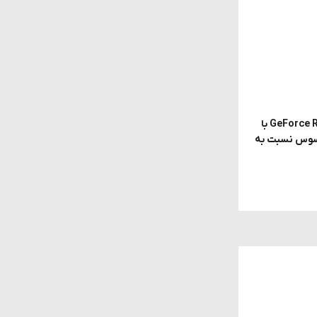
احتمال معرفی GeForce RTX 5070 SUPER با
ی محسوس نسبت به