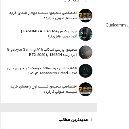
اختصاصی بنچیمو: قسمت دوم راهنمای خرید
سیستم صوتی کارکرده
با انتشار این نسخه، دیگر استفاده از قابلیت‌های XeSS 2 محدود به کارت‌گرافیک‌های اینتل نیست و حالا کاربران دارای کارت‌های NVIDIA ،AMD و حتی Qualcomm
بررسی کیس GAMDIAS ATLAS M4 |
آکواریومی قابل‌دفاع
بنچیمو: بررسی لپ‌تاپ Gigabyte Gaming A16
| پردازنده 13620H با RTX 5050
همه کارکنان یوبیسافت دوست دارند روی بازی
Assassin’s Creed Hexe کار کنند !
اختصاصی بنچیمو: قسمت اول راهنمای خرید
سیستم صوتی کارکرده
جدیدترین مطالب