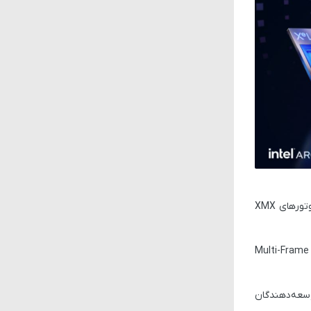
وتورهای
XMX
کیفیت تصویر و عملکرد بازی‌ها با XeSS 2 در حد DLSS 4 و FSR 4 گزارش شده و عملکرد تولید فریم هم قابل توجه است. با این حال، DLSS در حالت Multi-Frame
وسعه‌دهندگان