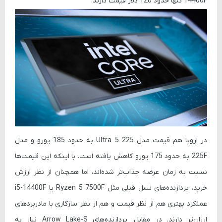
14400F تنها حدود 120 دلار قیمت دارند.
در اروپا هم قیمت مدل Ultra 5 225 به حدود 185 یورو و مدل
225F به حدود 175 یورو کاهش یافته است. با اینکه این قیمت‌ها
نسبت به زمان عرضه جذاب‌تر شده‌اند، اما همچنان از نظر ارزش
خرید، پردازنده‌های نسل قبلی مثل Ryzen 5 7500F یا i5-14400F
عملکرد بهتری هم از نظر قیمت و هم از نظر سازگاری با مادربردهای
ارزان‌تر دارند. در مقابل، پردازنده‌های Arrow Lake-S نیاز به