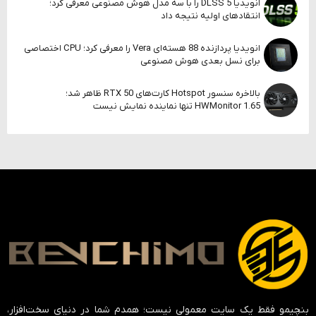
انویدیا DLSS 5 را با سه مدل هوش مصنوعی معرفی کرد؛
انتقادهای اولیه نتیجه داد
انویدیا پردازنده 88 هسته‌ای Vera را معرفی کرد؛ CPU اختصاصی
برای نسل بعدی هوش مصنوعی
بالاخره سنسور Hotspot کارت‌های RTX 50 ظاهر شد؛
HWMonitor 1.65 تنها نماینده نمایش نیست
بنچیمو فقط یک سایت معمولی نیست؛ همدم شما در دنیای سخت‌افزار،