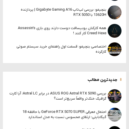
بنچیمو: بررسی لپ‌تاپ Gigabyte Gaming A16 | پردازنده
13620H با RTX 5050
همه کارکنان یوبیسافت دوست دارند روی بازی Assassin’s
Creed Hexe کار کنند !
اختصاصی بنچیمو: قسمت اول راهنمای خرید سیستم صوتی
کارکرده
جدیدترین مطالب
بررسی ASUS ROG Astral RTX 5090 در برابر Astral LC؛ آیا کارت
گرافیک خنک‌تر واقعاً سریع‌تر است؟
احتمال معرفی GeForce RTX 5070 SUPER با حافظه 18
گیگابایتی؛ ارتقای محسوس نسبت به مدل استاندارد