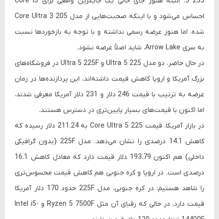
5 235. البته هنوز جای خالی یک جایگزین واقعی برای Core i3
احساس می‌شود و با اینکه صحبت‌هایی از مدل Core Ultra 3 205
شده، اما هنوز عرضه رسمی نداشته و با توجه به بازخوردها نسبت
به سری Arrow Lake، شاید اصلاً عرضه نشود.
در حال حاضر، دو مدل Ultra 5 225 و Ultra 5 225F در فروشگاه‌های
بزرگ آمریکا و اروپا کاهش قیمت داشته‌اند. این پردازنده‌ها در زمان
عرضه به ترتیب با قیمت 246 دلار و 231 دلار آمریکا معرفی شدند،
اما اکنون با قیمت‌های بسیار پایین‌تری در دسترس هستند.
در بازار آمریکا، قیمت Core Ultra 5 225 به 211.24 دلار رسیده که
کاهش 14.1 درصدی را نشان می‌دهد. مدل 225F (بدون گرافیکی
داخلی) هم اکنون 193.79 دلار قیمت دارد که معادل کاهش 16.1
درصدی است. در اروپا و کره جنوبی هم کاهش قیمت محسوس‌تری
را شاهد هستیم: در کره جنوبی، مدل 225F حدود 170 دلار آمریکا
قیمت دارد، در حالی که رقبای آن مثل Ryzen 5 7500F و Intel i5-