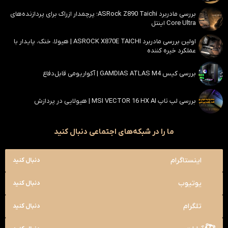
بررسی مادربرد ASRock Z890 Taichi؛ پرچمدار ازراک برای پردازنده‌های
Core Ultra اینتل
اولین بررسی مادربرد ASROCK X870E TAICHI | هیولا، خنک، پایدار با
عملکرد خیره کننده
بررسی کیس GAMDIAS ATLAS M4 | آکواریومی قابل‌دفاع
بررسی لپ تاپ MSI VECTOR 16 HX AI | هیولایی در پردازش
ما را در شبکه‌های اجتماعی دنبال کنید
اینستاگرام
دنبال کنید
یوتیوب
دنبال کنید
تلگرام
دنبال کنید