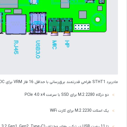
مادربرد STHT1 طراحی قدرتمند برق‌رسانی با
حداقل 16 فاز VRM برای SOC
دو درگاه M.2 2280
برای SSD با سرعت PCIe 4.0 x4
یک اسلات M.2 2230
برای کارت WiFi
تا 11 پورت USB در ترکیب‌های مختلف (USB 3.2 Gen1 ،Gen2 ،Type-C و USB 2.0)