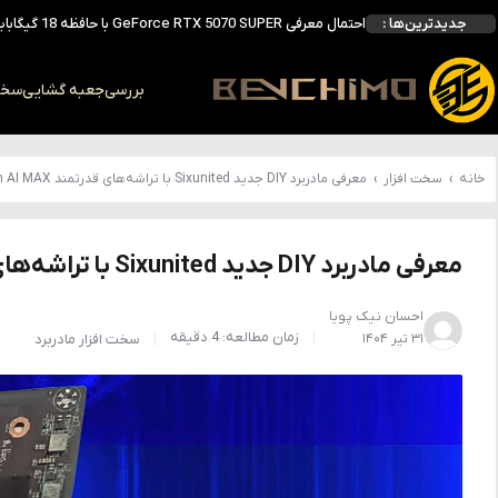
جدیدترین‌ها :
انویدیا DLSS 5 را با سه مدل هوش مصنوعی معرفی کرد؛ انتقادهای اولیه نتیجه داد
انویدیا پردازنده 88 هسته‌ای Vera را معرفی کرد؛ CPU اختصاصی برای نسل بعدی هوش مصنوعی
بالاخره سنسور Hotspot کارت‌های RTX 50 ظاهر شد؛ HWMonitor 1.65 تنها نماینده نمایش نیست
بررسی
جعبه گشایی
سخت 
بررسی کیس GAMDIAS NESO P1 Pro؛ فول‌تاوری مهندسی‌شده برای سیستم‌های رده‌بالا
خانه
›
سخت افزار
›
معرفی مادربرد DIY جدید Sixunited با تراشه‌های قدرتمند Strix Halo Ryzen AI MAX
معرفی مادربرد DIY جدید Sixunited با تراشه‌های قدرتمند Strix Halo Ryzen AI MAX
احسان نیک پویا
زمان مطالعه: 4 دقیقه
۳۱ تیر ۱۴۰۴
سخت افزار
مادربرد