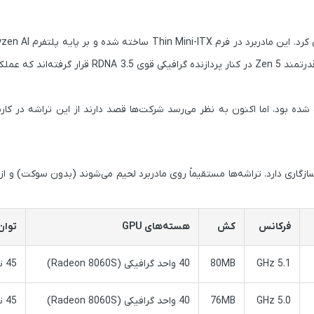
کرد. این مادربرد در فرم
Thin Mini-ITX
ساخته شده و بر پایه پلتفرم
yzen AI
Zen 5
در کنار پردازنده گرافیکی قوی
RDNA 3.5
قرار گرفته‌اند که عملکر
 و مینی‌رایانه‌ها دیده شده بود، اما اکنون به نظر می‌رسد شرکت‌ها قصد دارند از این تراشه در
زگاری دارد. تراشه‌ها مستقیماً روی مادربرد لحیم می‌شوند (بدون سوکت) و از
فرکانس
کش
هسته‌های GPU
توان
5.1 GHz
80MB
40 واحد گرافیکی (Radeon 8060S)
45 تا 120 وات
5.0 GHz
76MB
40 واحد گرافیکی (Radeon 8060S)
45 تا 120 وات