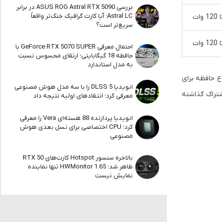
بررسی ASUS ROG Astral RTX 5090 در برابر
Astral LC؛ آیا کارت گرافیک خنک‌تر واقعاً
سریع‌تر است؟
احتمال معرفی GeForce RTX 5070 SUPER با
حافظه 18 گیگابایتی؛ ارتقای محسوس نسبت
به مدل استاندارد
ع حافظه برای
انویدیا DLSS 5 را با سه مدل هوش مصنوعی
 اشتراک گذاشته
معرفی کرد؛ انتقادهای اولیه نتیجه داد
انویدیا پردازنده 88 هسته‌ای Vera را معرفی
کرد؛ CPU اختصاصی برای نسل بعدی هوش
مصنوعی
بالاخره سنسور Hotspot کارت‌های RTX 50
ظاهر شد؛ HWMonitor 1.65 تنها نماینده
نمایش نیست