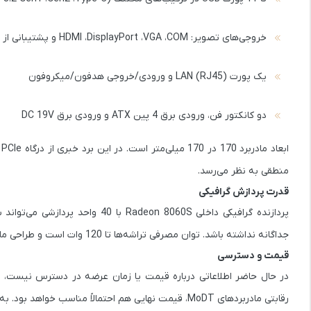
خروجی‌های تصویر: HDMI ،DisplayPort ،VGA ،COM و پشتیبانی از eDP برای چند نمایشگر
یک پورت LAN (RJ45) و ورودی/خروجی هدفون/میکروفون
دو کانکتور فن، ورودی برق 4 پین ATX و ورودی برق DC 19V
منطقی به نظر می‌رسد.
قدرت پردازش گرافیکی
پردازنده گرافیکی داخلی
Radeon 8060S
با 40 واحد پردازشی می‌تواند با کارت‌ گرافیک‌های مستقل مانند
جداگانه نداشته باشد. توان مصرفی تراشه‌ها تا 120 وات است و طراحی مادربرد برای مدیریت این سطح از انرژی بهینه شده است.
قیمت و دسترسی
در حال حاضر اطلاعاتی درباره قیمت یا زمان عرضه در دسترس نیست، اما
رقابتی مادربردهای MoDT، قیمت نهایی هم احتمالاً مناسب خواهد بود. به عنوان مثال، پلتفرم مشابه از شرکت Framework با قیمت پایه 800 دلار در دسترس است.