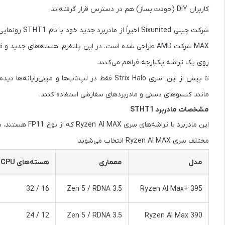
کاربران DIY (خودت بساز) هم در دسترس قرار گرفته‌اند.
شرکت چینی
Sixunited
اخیراً از مادربرد جدید خود با نام
STHT1
رونمایی 
MAX
شرکت AMD طراحی شده است. در این پلتفرم، هسته‌های جدید و قدرتمند
روی یک تراشه یکپارچه فراهم می‌کنند.
تا پیش از این، سری Strix Halo فقط در لپ‌تاپ‌ها
مانند کنسو‌های دستی و مادربردهای سفارشی استفاده کنند.
مشخصات مادربرد STHT1
این مادربرد با تراشه‌های سری Ryzen AI MAX که از نوع
FP11
هستند، سا
مختلف سری Ryzen AI MAX انتخاب می‌شوند:
مدل
معماری
هسته‌های CPU
16 / 32
Zen 5 / RDNA 3.5
Ryzen AI Max+ 395
12 / 24
Zen 5 / RDNA 3.5
Ryzen AI Max 390