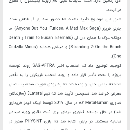
ادی ردمین
دارد. البته شایعات قبلی نام
رابرت پتینسون
را مطرح
می‌کردند.
هنوز این موضوع تأیید نشده، اما حضور سه بازیگر قطعی شده:
چارلی فریزر
(
Furiosa: A Mad Max Saga
،
Anyone But You
)،
ما
دونگ-سوک
یا همان
دان لی
(
Eternals
،
Train to Busan
و
Death
Stranding 2: On the Beach
) و
مینامی هامابه
(
Godzilla Minus
).
One
کوجیما توضیح داد که اعتصاب اخیر
SAG-AFTRA
روند توسعه
پروژه را تحت تأثیر قرار داده و روند انتخاب بازیگران را به تأخیر
انداخته. با این حال، او وعده داد که به زودی هویت شخصیت اصلی
معرفی خواهد شد. همچنین تأیید شد که تیم
3Lateral
(سازندگان
فناوری
MetaHuman
که در سال 2019 توسط اپیک گیمز خریداری
شد) در حال توسعه فناوری تازه‌ای برای ثبت دقیق چهره
مینامی
هامابه
هستند. در پایان اشاره شد که بازی
PHYSINT
هنوز در