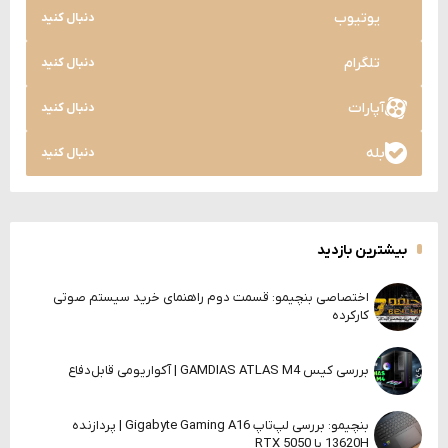
یوتیوب
دنبال کنید
تلگرام
دنبال کنید
آپارات
دنبال کنید
بله
دنبال کنید
بیشترین بازدید
اختصاصی بنچیمو: قسمت دوم راهنمای خرید سیستم صوتی
کارکرده
بررسی کیس GAMDIAS ATLAS M4 | آکواریومی قابل‌دفاع
بنچیمو: بررسی لپ‌تاپ Gigabyte Gaming A16 | پردازنده
13620H با RTX 5050