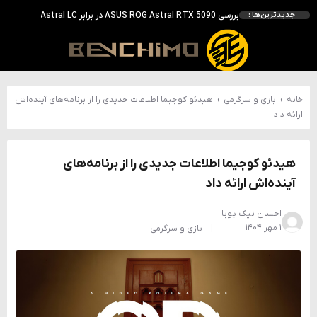
احتمال معرفی GeForce RTX 5070 SUPER با حافظه 18 گیگابایتی؛ ارتقای محسوس نسبت به مدل استاندارد
جدیدترین‌ها :
انویدیا DLSS 5 را با سه مدل هوش مصنوعی معرفی کرد؛ انتقادهای اولیه نتیجه داد
انویدیا پردازنده 88 هسته‌ای Vera را معرفی کرد؛ CPU اختصاصی برای نسل بعدی هوش مصنوعی
بالاخره سنسور Hotspot کارت‌های RTX 50 ظاهر شد؛ HWMonitor 1.65 تنها نماینده نمایش نیست
خانه
›
بازی و سرگرمی
›
هیدئو کوجیما اطلاعات جدیدی را از برنامه‌های آینده‌اش
ارائه داد
هیدئو کوجیما اطلاعات جدیدی را از برنامه‌های
آینده‌اش ارائه داد
احسان نیک پویا
۱ مهر ۱۴۰۴
بازی و سرگرمی