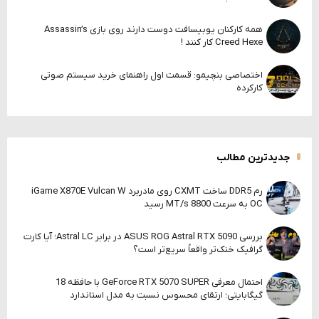
همه کارکنان یوبیسافت دوست دارند روی بازی Assassin’s
Creed Hexe کار کنند !
اختصاصی بنچیمو: قسمت اول راهنمای خرید سیستم صوتی
کارکرده
جدیدترین مطالب
رم DDR5 ساخت CXMT روی مادربرد iGame X870E Vulcan W
OC به سرعت 8800 MT/s رسید
بررسی ASUS ROG Astral RTX 5090 در برابر Astral LC؛ آیا کارت
گرافیک خنک‌تر واقعاً سریع‌تر است؟
احتمال معرفی GeForce RTX 5070 SUPER با حافظه 18
گیگابایتی؛ ارتقای محسوس نسبت به مدل استاندارد