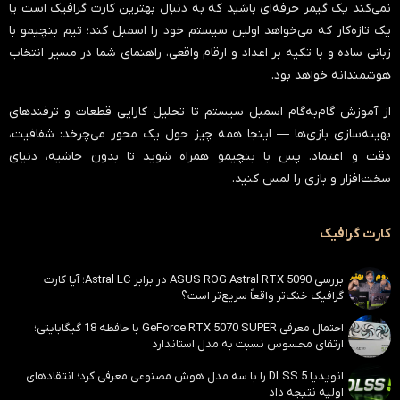
نمی‌کند یک گیمر حرفه‌ای باشید که به دنبال بهترین کارت گرافیک است یا
یک تازه‌کار که می‌خواهد اولین سیستم خود را اسمبل کند؛ تیم بنچیمو با
زبانی ساده و با تکیه بر اعداد و ارقام واقعی، راهنمای شما در مسیر انتخاب
هوشمندانه خواهد بود.
از آموزش گام‌به‌گام اسمبل سیستم تا تحلیل کارایی قطعات و ترفندهای
بهینه‌سازی بازی‌ها — اینجا همه چیز حول یک محور می‌چرخد:
شفافیت،
دقت و اعتماد
. پس با بنچیمو همراه شوید تا بدون حاشیه، دنیای
سخت‌افزار و بازی را لمس کنید.
کارت گرافیک
بررسی ASUS ROG Astral RTX 5090 در برابر Astral LC؛ آیا کارت
گرافیک خنک‌تر واقعاً سریع‌تر است؟
احتمال معرفی GeForce RTX 5070 SUPER با حافظه 18 گیگابایتی؛
ارتقای محسوس نسبت به مدل استاندارد
انویدیا DLSS 5 را با سه مدل هوش مصنوعی معرفی کرد؛ انتقادهای
اولیه نتیجه داد