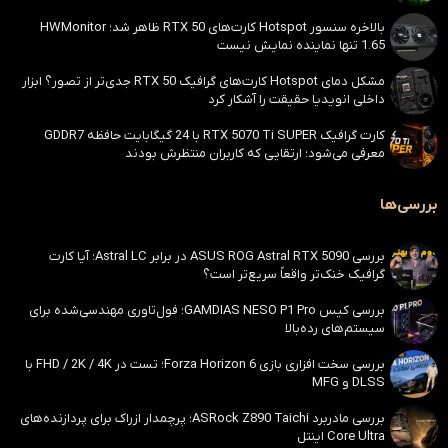
بالاخره سنسور Hotspot کارت‌های RTX 50 ظاهر شد؛ HWMonitor
1.65 تنها نماینده نمایش نیست
مشکل دمای Hotspot کارت‌های گرافیک RTX 50 جدی‌تر از تصور؟ ابزار
داخلی انویدیا حقیقت را آشکار کرد
کارت گرافیک RTX 5070 Ti SUPER با 24 گیگابایت حافظه GDDR7
معرفی می‌شود؛ ارتقایی که کاربران منتظرش بودند
بررسی‌ها
بررسی ASUS ROG Astral RTX 5090 در برابر Astral LC؛ آیا کارت
گرافیک خنک‌تر واقعاً سریع‌تر است؟
بررسی کیس GAMDIAS NESO P1 Pro؛ فول‌تاوری مهندسی‌شده برای
سیستم‌های رده‌بالا
بررسی سخت افزاری بازی Forza Horizon 6؛ تست در FHD / 2K / 4K با
DLSS و MFG
بررسی مادربرد ASRock Z890 Taichi؛ پرچمدار ازراک برای پردازنده‌های
Core Ultra اینتل