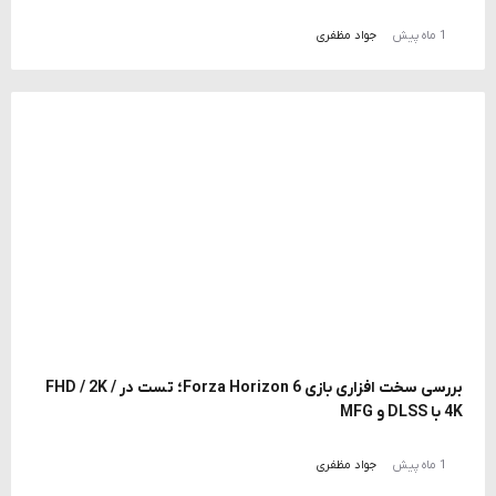
1 ماه پیش
جواد مظفری
بررسی سخت افزاری بازی Forza Horizon 6؛ تست در FHD / 2K /
4K با DLSS و MFG
1 ماه پیش
جواد مظفری