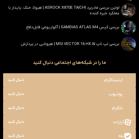
اولین بررسی مادربرد ASROCK X870E TAICHI | هیولا، خنک، پایدار با
عملکرد خیره کننده
بررسی کیس GAMDIAS ATLAS M4 | آکواریومی قابل‌دفاع
بررسی لپ تاپ MSI VECTOR 16 HX AI | هیولایی در پردازش
ما را در شبکه‌های اجتماعی دنبال کنید
اینستاگرام
دنبال کنید
یوتیوب
دنبال کنید
تلگرام
دنبال کنید
آپارات
دنبال کنید
بله
دنبال کنید