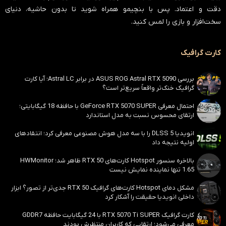
دقت و اعتماد
. پس با بنچیمو همراه شوید تا بدون حاشیه، دنیای
سخت‌افزار و بازی را لمس کنید.
کارت گرافیک
بررسی ASUS ROG Astral RTX 5090 در برابر Astral LC؛ آیا کارت
گرافیک خنک‌تر واقعاً سریع‌تر است؟
احتمال معرفی GeForce RTX 5070 SUPER با حافظه 18 گیگابایتی؛
ارتقای محسوس نسبت به مدل استاندارد
انویدیا DLSS 5 را با سه مدل هوش مصنوعی معرفی کرد؛ انتقادهای
اولیه نتیجه داد
بالاخره سنسور Hotspot کارت‌های RTX 50 ظاهر شد؛ HWMonitor
1.65 تنها نماینده نمایش نیست
مشکل دمای Hotspot کارت‌های گرافیک RTX 50 جدی‌تر از تصور؟ ابزار
داخلی انویدیا حقیقت را آشکار کرد
کارت گرافیک RTX 5070 Ti SUPER با 24 گیگابایت حافظه GDDR7
معرفی می‌شود؛ ارتقایی که کاربران منتظرش بودند