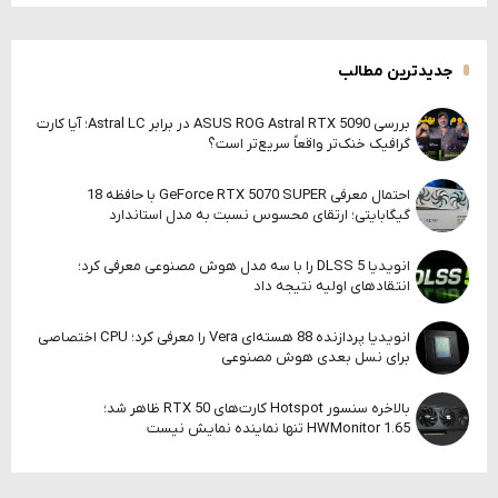
جدیدترین مطالب
بررسی ASUS ROG Astral RTX 5090 در برابر Astral LC؛ آیا کارت
گرافیک خنک‌تر واقعاً سریع‌تر است؟
احتمال معرفی GeForce RTX 5070 SUPER با حافظه 18
گیگابایتی؛ ارتقای محسوس نسبت به مدل استاندارد
انویدیا DLSS 5 را با سه مدل هوش مصنوعی معرفی کرد؛
انتقادهای اولیه نتیجه داد
انویدیا پردازنده 88 هسته‌ای Vera را معرفی کرد؛ CPU اختصاصی
برای نسل بعدی هوش مصنوعی
بالاخره سنسور Hotspot کارت‌های RTX 50 ظاهر شد؛
HWMonitor 1.65 تنها نماینده نمایش نیست