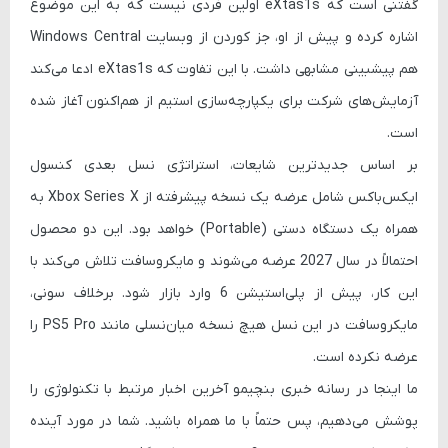
گفتنی است که eXtas1s اولین فردی نیست که به این موضوع
اشاره کرده و پیش از او،
جز کوردن
از وبسایت
Windows Central
هم پیشبینی مشابهی داشت. با این تفاوت که eXtas1s ادعا می‌کند
آزمایش‌های شرکت برای یکپارچه‌سازی استیم
از هم‌اکنون آغاز شده
است.
بر اساس جدیدترین شایعات،
استراتژی نسل بعدی کنسول
ایکس‌باکس
شامل عرضه یک نسخه پیشرفته از
Xbox Series X
به
همراه یک
دستگاه دستی (Portable)
خواهد بود. این دو محصول
احتمالاً در سال
2027
عرضه می‌شوند و مایکروسافت تلاش می‌کند با
این کار،
پیش از پلی‌استیشن 6
وارد بازار شود. برخلاف سونی،
مایکروسافت در این نسل هیچ نسخه میان‌نسلی مانند
PS5 Pro
را
عرضه نکرده است.
ما اینجا در رسانه خبری بنچیمو آخرین اخبار مرتبط با تکنولوژی را
پوشش می‌دهیم، پس حتماً با ما همراه باشید. شما در مورد آینده