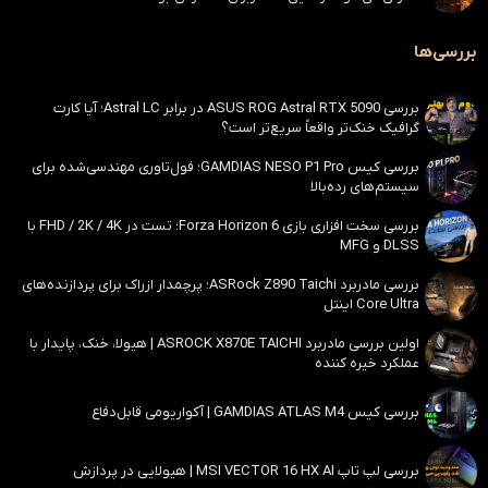
بررسی‌ها
بررسی ASUS ROG Astral RTX 5090 در برابر Astral LC؛ آیا کارت
گرافیک خنک‌تر واقعاً سریع‌تر است؟
بررسی کیس GAMDIAS NESO P1 Pro؛ فول‌تاوری مهندسی‌شده برای
سیستم‌های رده‌بالا
بررسی سخت افزاری بازی Forza Horizon 6؛ تست در FHD / 2K / 4K با
DLSS و MFG
بررسی مادربرد ASRock Z890 Taichi؛ پرچمدار ازراک برای پردازنده‌های
Core Ultra اینتل
اولین بررسی مادربرد ASROCK X870E TAICHI | هیولا، خنک، پایدار با
عملکرد خیره کننده
بررسی کیس GAMDIAS ATLAS M4 | آکواریومی قابل‌دفاع
بررسی لپ تاپ MSI VECTOR 16 HX AI | هیولایی در پردازش