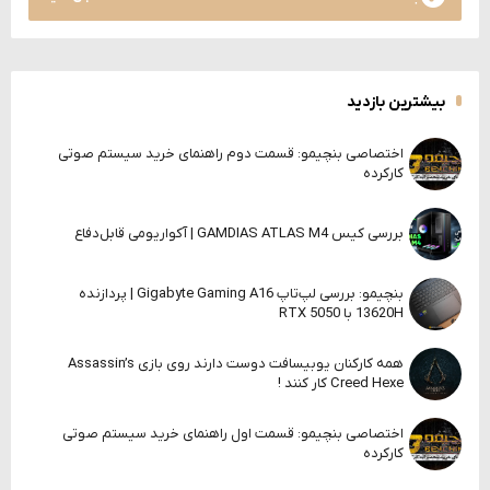
بیشترین بازدید
اختصاصی بنچیمو: قسمت دوم راهنمای خرید سیستم صوتی
کارکرده
بررسی کیس GAMDIAS ATLAS M4 | آکواریومی قابل‌دفاع
بنچیمو: بررسی لپ‌تاپ Gigabyte Gaming A16 | پردازنده
13620H با RTX 5050
همه کارکنان یوبیسافت دوست دارند روی بازی Assassin’s
Creed Hexe کار کنند !
اختصاصی بنچیمو: قسمت اول راهنمای خرید سیستم صوتی
کارکرده