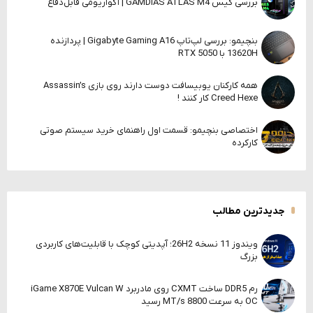
بررسی کیس GAMDIAS ATLAS M4 | آکواریومی قابل‌دفاع
بنچیمو: بررسی لپ‌تاپ Gigabyte Gaming A16 | پردازنده
13620H با RTX 5050
همه کارکنان یوبیسافت دوست دارند روی بازی Assassin’s
Creed Hexe کار کنند !
اختصاصی بنچیمو: قسمت اول راهنمای خرید سیستم صوتی
کارکرده
جدیدترین مطالب
ویندوز 11 نسخه 26H2؛ آپدیتی کوچک با قابلیت‌های کاربردی
بزرگ
رم DDR5 ساخت CXMT روی مادربرد iGame X870E Vulcan W
OC به سرعت 8800 MT/s رسید