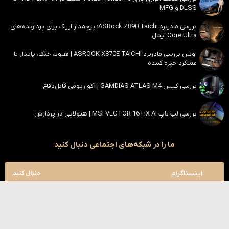
DLSS و MFG
بررسی مادربرد ASRock Z890 Taichi؛ پرچمدار ازراک برای پردازنده‌های
Core Ultra اینتل
اولین بررسی مادربرد ASROCK X870E TAICHI | هیولا، خنک، پایدار با
عملکرد خیره کننده
بررسی کیس GAMDIAS ATLAS M4 | آکواریومی قابل‌دفاع
بررسی لپ تاپ MSI VECTOR 16 HX AI | هیولایی در پردازش
ما را در شبکه‌های اجتماعی دنبال کنید
اینستاگرام
دنبال کنید
یوتیوب
دنبال کنید
تلگرام
دنبال کنید