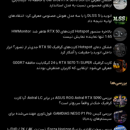
احتمال معرفی GeForce RTX 5070 SUPER با حافظه 18 گیگابایتی؛
ارتقای محسوس نسبت به مدل استاندارد
انویدیا DLSS 5 را با سه مدل هوش مصنوعی معرفی کرد؛ انتقادهای
اولیه نتیجه داد
بالاخره سنسور Hotspot کارت‌های RTX 50 ظاهر شد؛ HWMonitor
1.65 تنها نماینده نمایش نیست
مشکل دمای Hotspot کارت‌های گرافیک RTX 50 جدی‌تر از تصور؟ ابزار
داخلی انویدیا حقیقت را آشکار کرد
کارت گرافیک RTX 5070 Ti SUPER با 24 گیگابایت حافظه GDDR7
معرفی می‌شود؛ ارتقایی که کاربران منتظرش بودند
بررسی‌ها
بررسی ASUS ROG Astral RTX 5090 در برابر Astral LC؛ آیا کارت
گرافیک خنک‌تر واقعاً سریع‌تر است؟
بررسی کیس GAMDIAS NESO P1 Pro؛ فول‌تاوری مهندسی‌شده برای
سیستم‌های رده‌بالا
بررسی سخت افزاری بازی Forza Horizon 6؛ تست در FHD / 2K / 4K با