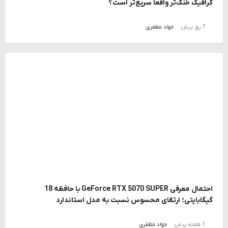
گرافیک خنک‌تر واقعاً سریع‌تر است؟
7 روز پیش
جواد مظفری
احتمال معرفی GeForce RTX 5070 SUPER با حافظه 18
گیگابایتی؛ ارتقای محسوس نسبت به مدل استاندارد
1 هفته پیش
جواد مظفری