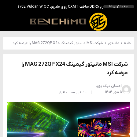
بررسی ASUS ROG Astral RTX 5090 در برابر Astral LC؛ آیا کارت گرافیک خنک‌تر واقعاً سریع‌تر است؟
جدیدترین‌ها :
احتمال معرفی GeForce RTX 5070 SUPER با حافظه 18 گیگابایتی؛ ارتقای محسوس نسبت به مدل استاندارد
انویدیا DLSS 5 را با سه مدل هوش مصنوعی معرفی کرد؛ انتقادهای اولیه نتیجه داد
انویدیا پردازنده 88 هسته‌ای Vera را معرفی کرد؛ CPU اختصاصی برای نسل بعدی هوش مصنوعی
خانه
›
مانیتور
›
شرکت MSI مانیتور گیمینگ MAG 272QP X24 را عرضه کرد
شرکت MSI مانیتور گیمینگ MAG 272QP X24 را
عرضه کرد
احسان نیک پویا
۵ مهر ۱۴۰۴
مانیتور
سخت افزار