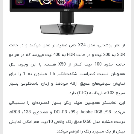
از نظر روشنایی، مدل X24 کمی ضعیف‌تر عمل می‌کند و در حالت
SDR به
200 نیت
و در حالت HDR به
400 نیت
می‌رسد که در هر دو
حالت حدود 100 نیت کمتر از X50 هست. با این وجود، پنل
همچنان نسبت کنتراست شگفت‌انگیز
1.5 میلیون به 1
را برای
نمایش سیاهی‌های عمیق ارائه می‌دهد و زمان پاسخگویی بسیار
سریع
0.03 میلی‌ثانیه (GtG)
دارد.
این نمایشگر همچنین طیف رنگی بسیار گسترده‌ای را پشتیبانی
می‌کند:
98٪ Adobe RGB
و
99٪ DCI-P3
و همچنین
138٪ sRGB
،
درست مشابه مدل X50! عمق رنگ واقعی
10 بیت
هم امکان نمایش
بیش از یک میلیارد رنگ را فراهم می‌کند.