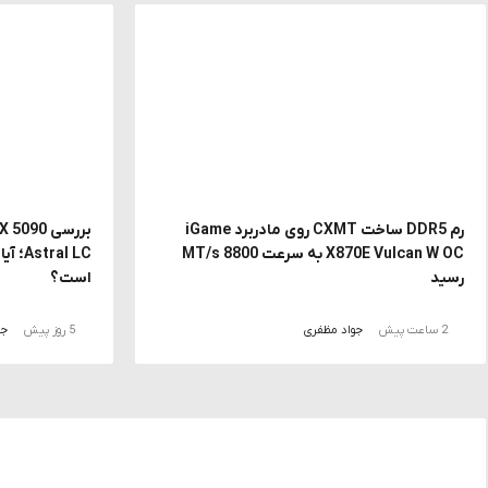
رم DDR5 ساخت CXMT روی مادربرد iGame
X870E Vulcan W OC به سرعت 8800 MT/s
al LC
رسید
است؟
2 ساعت پیش
جواد مظفری
5 روز پیش
جو