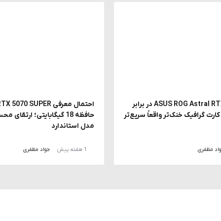
بررسی ASUS ROG Astral RTX 5090 در برابر
Astr؛ آیا کارت گرافیک خنک‌تر واقعاً سریع‌تر
حافظه 18 گیگابایتی؛ ارتقا
مدل استاندارد
اد مظفری
1 هفته پیش
جواد مظفری