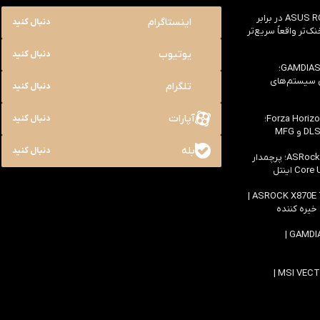
بررسی ASUS ROG Astral RTX 5090 در برابر
اینستاگرام
دنبال کنید
یک خنک‌تر واقعاً سریع‌تر
یوتیوب
دنبال کنید
بررسی کیس GAMDIAS NESO P1 Pro؛
ی سیستم‌های
تلگرام
دنبال کنید
آپارات
بررسی سخت افزاری بازی Forza Horizon 6؛
دنبال کنید
بله
دنبال کنید
بررسی مادربرد ASRock Z890 Taichi؛ پرچمدار
اولین بررسی مادربرد ASROCK X870E TAICHI |
 خیره کننده
بررسی کیس GAMDIAS ATLAS M4 |
بررسی لپ تاپ MSI VECTOR 16 HX AI |