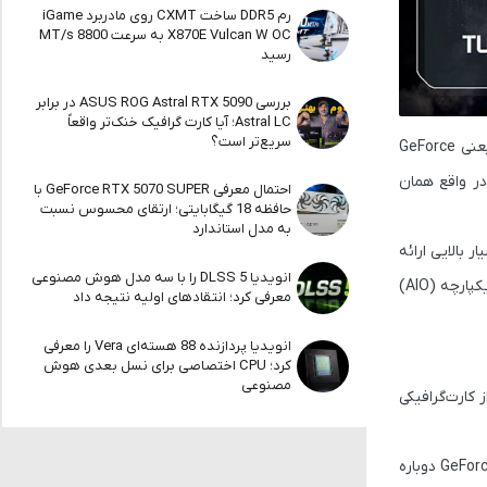
رم DDR5 ساخت CXMT روی مادربرد iGame
X870E Vulcan W OC به سرعت 8800 MT/s
رسید
بررسی ASUS ROG Astral RTX 5090 در برابر
Astral LC؛ آیا کارت گرافیک خنک‌تر واقعاً
سریع‌تر است؟
یعنی
GeForce
 که در واقع همان
احتمال معرفی GeForce RTX 5070 SUPER با
حافظه 18 گیگابایتی؛ ارتقای محسوس نسبت
به مدل استاندارد
بالایی ارائه
انویدیا DLSS 5 را با سه مدل هوش مصنوعی
استفاده می‌کند. این سیستم از نوع خنک‌کننده یکپارچه (AIO)
معرفی کرد؛ انتقادهای اولیه نتیجه داد
انویدیا پردازنده 88 هسته‌ای Vera را معرفی
کرد؛ CPU اختصاصی برای نسل بعدی هوش
مصنوعی
 کارت‌گرافیکی
GeFor
دوباره