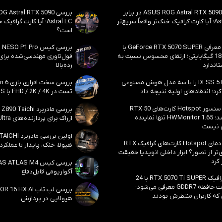
بررسی ASUS ROG Astral RTX 5090 در برابر
Astral LC؛ آیا کارت گرافیک خنک‌تر واقعاً سریع‌تر
Astral LC؛ آیا کارت گراف
است؟
احتمال معرفی GeForce RTX 5070 SUPER با
حافظه 18 گیگابایتی؛ ارتقای محسوس نسبت به
فول‌تاوری مهندسی‌شده برا
اندارد
رده‌بالا
انویدیا DLSS 5 را با سه مدل هوش مصنوعی
رد؛ انتقادهای اولیه نتیجه داد
تست در FHD / 2K / 4K با DLSS و MFG
بالاخره سنسور Hotspot کارت‌های RTX 50
ظاهر شد؛ HWMonitor 1.65 تنها نماینده
ازراک برای پردازنده‌های Core Ultra اینتل
 نیست
مشکل دمای Hotspot کارت‌های گرافیک RTX
هیولا، خنک، پایدار با عملکرد
ی‌تر از تصور؟ ابزار داخلی انویدیا حقیقت
 کرد
آکواریومی قابل‌دفاع
کارت گرافیک RTX 5070 Ti SUPER با 24
گیگابایت حافظه GDDR7 معرفی می‌شود؛
 که کاربران منتظرش بودند
هیولایی در پردازش