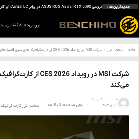
بررسی ASUS ROG Astral RTX 5090 در برابر Astral LC؛ آیا کارت گرافیک خنک‌تر واقعاً سریع‌تر است؟
جدیدترین‌ها :
احتمال معرفی GeForce RTX 5070 SUPER با حافظه 18 گیگابایتی؛ ارتقای محسوس نسبت به مدل استاندارد
انویدیا DLSS 5 را با سه مدل هوش مصنوعی معرفی کرد؛ انتقادهای اولیه نتیجه داد
انویدیا پردازنده 88 هسته‌ای Vera را معرفی کرد؛ CPU اختصاصی برای نسل بعدی هوش مصنوعی
بررسی
جعبه گشایی
سخت 
بالاخره سنسور Hotspot کارت‌های RTX 50 ظاهر شد؛ HWMonitor 1.65 تنها نماینده نمایش نیست
خانه
›
سخت افزار
›
شرکت MSI در رویداد CES 2026 از کارت‌گرافیک‌های سری افسانه‌ای GeForce RTX Lightning رونمایی می‌کند
می‌کند
احسان نیک پویا
زمان مطالعه: 3 دقیقه
۱۰ دی ۱۴۰۴
سخت افزار
کارت گرافیک