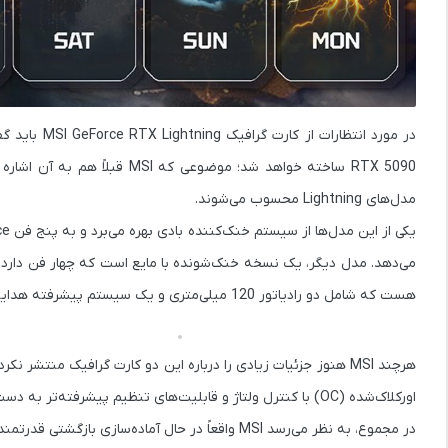
در مورد انتظارات از کارت گرافیک
MSI GeForce RTX Lightning
باید گ
RTX 5090
ساخته خواهد شد؛ موضوعی که 
مدل‌های Lightning محسوب می‌شوند.
یکی از این مدل‌ها از سیستم خنک‌کننده بادی بهره می‌برد و به
پنج فن Stormforce
می‌دهد. مدل دیگر، یک نسخه
خنک‌شونده با مایع
است که چهار فن دارد 
هست که شامل دو رادیاتور 120 میلی‌متری و یک سیستم پیشرفته هدایت جریان هوا با دو کانال مجزا می‌شود.
هرچند MSI هنوز جزئیات زیادی را درباره این دو کارت گرافیک منتشر نکرده، اما توسعه‌دهنده نرم‌افزار
اورکلاک‌شده (OC) با
کنترل ولتاژ
و قابلیت‌های تنظیم پیشرفته‌تر به دست
در مجموع، به نظر می‌رسد MSI واقعاً در حال آماده‌سازی بازگشتی قدرتمند باشد و قصد دارد سری