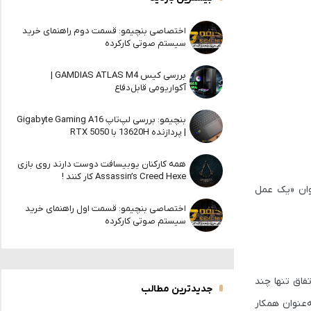
اختصاصی بنچیمو: قسمت دوم راهنمای خرید
سیستم صوتی کارکرده
بررسی کیس GAMDIAS ATLAS M4 |
آکواریومی قابل‌دفاع
بنچیمو: بررسی لپ‌تاپ Gigabyte Gaming A16
| پردازنده 13620H با RTX 5050
همه کارکنان یوبیسافت دوست دارند روی بازی
Assassin’s Creed Hexe کار کنند !
ت این حادثه را به عنوان «یک عمل
اختصاصی بنچیمو: قسمت اول راهنمای خرید
سیستم صوتی کارکرده
فاق تنها چند
جدیدترین مطالب
‌عنوان همکار