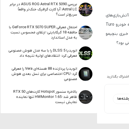
بررسی ASUS ROG Astral RTX 5090 در برابر
Astral LC؛ آیا کارت گرافیک خنک‌تر واقعاً
سریع‌تر است؟
آتش‌بازی‌های
بسیار بزرگ و/یا یک بمب» را عامل احتمالی این حادثه معرفی کرده است. علاوه بر این، شبکه خبری CNN اعلام کرده که سایبرتراک تسلا از شرکت اجاره خودرو Turo
احتمال معرفی GeForce RTX 5070 SUPER با
حافظه 18 گیگابایتی؛ ارتقای محسوس نسبت
 خبری بنچیمو
به مدل استاندارد
تی بود؟
انویدیا DLSS 5 را با سه مدل هوش مصنوعی
معرفی کرد؛ انتقادهای اولیه نتیجه داد
انویدیا پردازنده 88 هسته‌ای Vera را معرفی
کرد؛ CPU اختصاصی برای نسل بعدی هوش
اشتراک بگذارید
مصنوعی
بالاخره سنسور Hotspot کارت‌های RTX 50
ظاهر شد؛ HWMonitor 1.65 تنها نماینده
شته‌ها
نمایش نیست