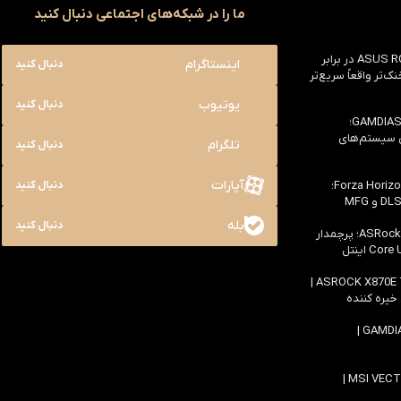
ما را در شبکه‌های اجتماعی دنبال کنید
بررسی ASUS ROG Astral RTX 5090 در برابر
اینستاگرام
دنبال کنید
یک خنک‌تر واقعاً سریع‌تر
یوتیوب
دنبال کنید
بررسی کیس GAMDIAS NESO P1 Pro؛
ی سیستم‌های
تلگرام
دنبال کنید
آپارات
بررسی سخت افزاری بازی Forza Horizon 6؛
دنبال کنید
بله
دنبال کنید
بررسی مادربرد ASRock Z890 Taichi؛ پرچمدار
اولین بررسی مادربرد ASROCK X870E TAICHI |
 خیره کننده
بررسی کیس GAMDIAS ATLAS M4 |
بررسی لپ تاپ MSI VECTOR 16 HX AI |