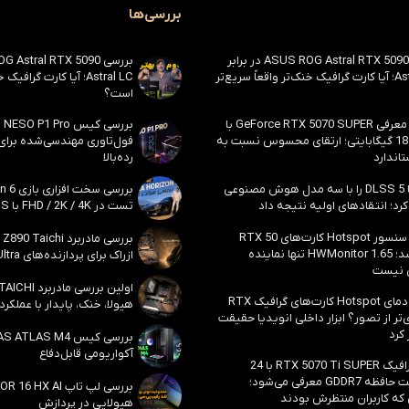
بررسی‌ها
بررسی ASUS ROG Astral RTX 5090 در برابر
Astral LC؛ آیا کارت گرافیک خنک‌تر واقعاً سریع‌تر
Astral LC؛ آیا کارت گراف
است؟
احتمال معرفی GeForce RTX 5070 SUPER با
حافظه 18 گیگابایتی؛ ارتقای محسوس نسبت به
فول‌تاوری مهندسی‌شده برا
اندارد
رده‌بالا
انویدیا DLSS 5 را با سه مدل هوش مصنوعی
رد؛ انتقادهای اولیه نتیجه داد
تست در FHD / 2K / 4K با DLSS و MFG
بالاخره سنسور Hotspot کارت‌های RTX 50
ظاهر شد؛ HWMonitor 1.65 تنها نماینده
ازراک برای پردازنده‌های Core Ultra اینتل
 نیست
مشکل دمای Hotspot کارت‌های گرافیک RTX
هیولا، خنک، پایدار با عملکرد
ی‌تر از تصور؟ ابزار داخلی انویدیا حقیقت
 کرد
آکواریومی قابل‌دفاع
کارت گرافیک RTX 5070 Ti SUPER با 24
گیگابایت حافظه GDDR7 معرفی می‌شود؛
 که کاربران منتظرش بودند
هیولایی در پردازش