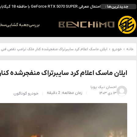
احتمال معرفی GeForce RTX 5070 SUPER با حافظه 18 گیگابایتی؛ ارتقای محسوس نسبت به مدل استاندارد
جدیدترین‌ها :
انویدیا DLSS 5 را با سه مدل هوش مصنوعی معرفی کرد؛ انتقادهای اولیه نتیجه داد
انویدیا پردازنده 88 هسته‌ای Vera را معرفی کرد؛ CPU اختصاصی برای نسل بعدی هوش مصنوعی
بالاخره سنسور Hotspot کارت‌های RTX 50 ظاهر شد؛ HWMonitor 1.65 تنها نماینده نمایش نیست
بررسی
جعبه گشایی
سخت 
بررسی کیس GAMDIAS NESO P1 Pro؛ فول‌تاوری مهندسی‌شده برای سیستم‌های رده‌بالا
خانه
›
خودرو
›
ایلان ماسک اعلام کرد سایبرتراک منفجرشده کنار ملک ترامپ نقص فنی 
ایلان ماسک اعلام کرد سایبرتراک منفجرشده کن
احسان نیک پویا
زمان مطالعه: 2 دقیقه
۱۳ دی ۱۴۰۳
خودرو
گوناگون