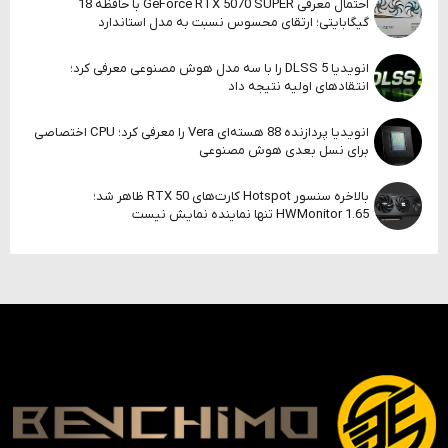
احتمال معرفی GeForce RTX 5070 SUPER با حافظه 18
گیگابایتی؛ ارتقای محسوس نسبت به مدل استاندارد
انویدیا DLSS 5 را با سه مدل هوش مصنوعی معرفی کرد؛
انتقادهای اولیه نتیجه داد
انویدیا پردازنده 88 هسته‌ای Vera را معرفی کرد؛ CPU اختصاصی
برای نسل بعدی هوش مصنوعی
بالاخره سنسور Hotspot کارت‌های RTX 50 ظاهر شد؛
HWMonitor 1.65 تنها نماینده نمایش نیست