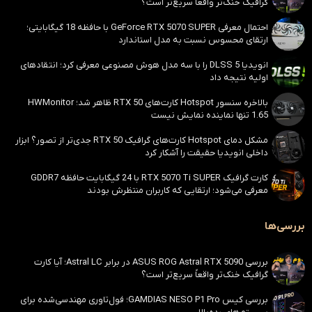
گرافیک خنک‌تر واقعاً سریع‌تر است؟
احتمال معرفی GeForce RTX 5070 SUPER با حافظه 18 گیگابایتی؛
ارتقای محسوس نسبت به مدل استاندارد
انویدیا DLSS 5 را با سه مدل هوش مصنوعی معرفی کرد؛ انتقادهای
اولیه نتیجه داد
بالاخره سنسور Hotspot کارت‌های RTX 50 ظاهر شد؛ HWMonitor
1.65 تنها نماینده نمایش نیست
مشکل دمای Hotspot کارت‌های گرافیک RTX 50 جدی‌تر از تصور؟ ابزار
داخلی انویدیا حقیقت را آشکار کرد
کارت گرافیک RTX 5070 Ti SUPER با 24 گیگابایت حافظه GDDR7
معرفی می‌شود؛ ارتقایی که کاربران منتظرش بودند
بررسی‌ها
بررسی ASUS ROG Astral RTX 5090 در برابر Astral LC؛ آیا کارت
گرافیک خنک‌تر واقعاً سریع‌تر است؟
بررسی کیس GAMDIAS NESO P1 Pro؛ فول‌تاوری مهندسی‌شده برای