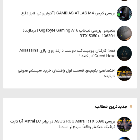
بررسی کیس GAMDIAS ATLAS M4 | آکواریومی قابل‌دفاع
بنچیمو: بررسی لپ‌تاپ Gigabyte Gaming A16 | پردازنده
13620H با RTX 5050
همه کارکنان یوبیسافت دوست دارند روی بازی Assassin’s
Creed Hexe کار کنند !
اختصاصی بنچیمو: قسمت اول راهنمای خرید سیستم صوتی
کارکرده
جدیدترین مطالب
بررسی ASUS ROG Astral RTX 5090 در برابر Astral LC؛ آیا کارت
گرافیک خنک‌تر واقعاً سریع‌تر است؟