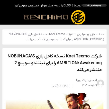
انویدیا DLSS 5 را با سه مدل هوش مصنوعی معرفی کرد؛ انتقادهای اولیه نتیجه داد
جدیدترین‌ها :
انویدیا پردازنده 88 هسته‌ای Vera را معرفی کرد؛ CPU اختصاصی برای نسل بعدی هوش مصنوعی
بالاخره سنسور Hotspot کارت‌های RTX 50 ظاهر شد؛ HWMonitor 1.65 تنها نماینده نمایش نیست
بررسی کیس GAMDIAS NESO P1 Pro؛ فول‌تاوری مهندسی‌شده برای سیستم‌های رده‌بالا
خانه
›
بازی و سرگرمی
›
شرکت Koei Tecmo نسخه کامل بازی NOBUNAGA’S
AMBITION: Awakening را برای نینتندو سوییچ 2 منتشر می‌کند
شرکت Koei Tecmo نسخه کامل بازی NOBUNAGA’S
AMBITION: Awakening را برای نینتندو سوییچ 2
منتشر می‌کند
احسان نیک پویا
۱۱ خرداد ۱۴۰۴
بازی و سرگرمی