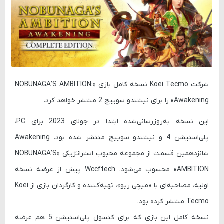
شرکت Koei Tecmo نسخه کامل بازی «NOBUNAGA’S AMBITION:
Awakening» را برای نینتندو سوییچ 2 منتشر خواهد کرد.
این نسخه به‌روزرسانی‌شده ابتدا در جولای 2023 برای PC،
پلی‌استیشن 4 و نینتندو سوییچ منتشر شده بود. Awakening
شانزدهمین قسمت از مجموعه محبوب استراتژیکی «NOBUNAGA’S
AMBITION» محسوب می‌شود. Wccftech پیش از عرضه نسخه
اولیه، مصاحبه‌ای با «میچی ریو»، تهیه‌کننده و کارگردان بازی از Koei
Tecmo منتشر کرده بود.
نسخه کامل این بازی که برای کنسول پلی‌استیشن 5 هم عرضه