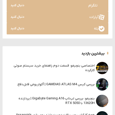
تلگرام
دنبال کنید
آپارات
دنبال کنید
بله
دنبال کنید
بیشترین بازدید
اختصاصی بنچیمو: قسمت دوم راهنمای خرید سیستم صوتی
کارکرده
بررسی کیس GAMDIAS ATLAS M4 | آکواریومی قابل‌دفاع
بنچیمو: بررسی لپ‌تاپ Gigabyte Gaming A16 | پردازنده
13620H با RTX 5050
همه کارکنان یوبیسافت دوست دارند روی بازی Assassin’s