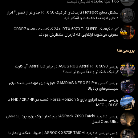
1.65 تنها نماینده نمایش نیست
مشکل دمای Hotspot کارت‌های گرافیک RTX 50 جدی‌تر از تصور؟ ابزار
داخلی انویدیا حقیقت را آشکار کرد
کارت گرافیک RTX 5070 Ti SUPER با 24 گیگابایت حافظه GDDR7
معرفی می‌شود؛ ارتقایی که کاربران منتظرش بودند
بررسی‌ها
بررسی ASUS ROG Astral RTX 5090 در برابر Astral LC؛ آیا کارت
گرافیک خنک‌تر واقعاً سریع‌تر است؟
بررسی کیس GAMDIAS NESO P1 Pro؛ فول‌تاوری مهندسی‌شده برای
سیستم‌های رده‌بالا
بررسی سخت افزاری بازی Forza Horizon 6؛ تست در FHD / 2K / 4K با
DLSS و MFG
بررسی مادربرد ASRock Z890 Taichi؛ پرچمدار ازراک برای پردازنده‌های
Core Ultra اینتل
اولین بررسی مادربرد ASROCK X870E TAICHI | هیولا، خنک، پایدار با