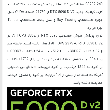
GB202-240
استفاده می‌کند، اما کمی کاهش مشخصات داشته است.
کارت گرافیک جدید
RTX 5090 D V2
از 21760 هسته
CUDA
، نسل
چهارم هسته‌های
Ray Tracing
و نسل پنجم هسته‌های
Tensor
بهره می‌برد.
توان پردازش هوش مصنوعی
RTX 5090
از
3352 AI TOPS
در
RTX 5090 D V2
به
2375 AI TOPS
کاهش یافته است. حافظه هم
از
32 گیگابایت GDDR7 با رابط 512 بیت
به
24 گیگابایت GDDR7 با
رابط 384 بیت
کاهش یافته که پهنای باند آن را از
1792 گیگابایت
بر ثانیه
به
1344 گیگابایت بر ثانیه
می‌رساند تا با قوانین صادراتی
آمریکا که استفاده از بیش از 1.4 ترابایت بر ثانیه را ممنوع می‌کند،
مطابقت داشته باشد.