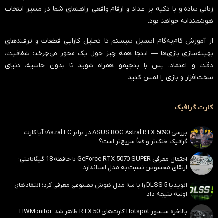
زبانی ساده و با تکیه بر اعداد و ارقام واقعی، راهنمای شما در مسیر انتخاب
هوشمندانه خواهد بود.
از آموزش گام‌به‌گام اسمبل سیستم تا تحلیل کارایی قطعات و ترفندهای
بهینه‌سازی بازی‌ها — اینجا همه چیز حول یک محور می‌چرخد:
شفافیت،
دقت و اعتماد
. پس با بنچیمو همراه شوید تا بدون حاشیه، دنیای
سخت‌افزار و بازی را لمس کنید.
کارت گرافیک
بررسی ASUS ROG Astral RTX 5090 در برابر Astral LC؛ آیا کارت
گرافیک خنک‌تر واقعاً سریع‌تر است؟
احتمال معرفی GeForce RTX 5070 SUPER با حافظه 18 گیگابایتی؛
ارتقای محسوس نسبت به مدل استاندارد
انویدیا DLSS 5 را با سه مدل هوش مصنوعی معرفی کرد؛ انتقادهای
اولیه نتیجه داد
بالاخره سنسور Hotspot کارت‌های RTX 50 ظاهر شد؛ HWMonitor