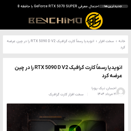
انویدیا DLSS 5 را با سه مدل هوش مصنوعی معرفی کرد؛ انتقادهای اولیه نتیجه داد
جدیدترین‌ها :
انویدیا پردازنده 88 هسته‌ای Vera را معرفی کرد؛ CPU اختصاصی برای نسل بعدی هوش مصنوعی
بالاخره سنسور Hotspot کارت‌های RTX 50 ظاهر شد؛ HWMonitor 1.65 تنها نماینده نمایش نیست
بررسی کیس GAMDIAS NESO P1 Pro؛ فول‌تاوری مهندسی‌شده برای سیستم‌های رده‌بالا
خانه
›
سخت افزار
›
انویدیا رسماً کارت گرافیک RTX 5090 D V2 را در چین عرضه
کرد
انویدیا رسماً کارت گرافیک RTX 5090 D V2 را در چین
عرضه کرد
احسان نیک پویا
۲۱ مرداد ۱۴۰۴
سخت افزار
کارت گرافیک