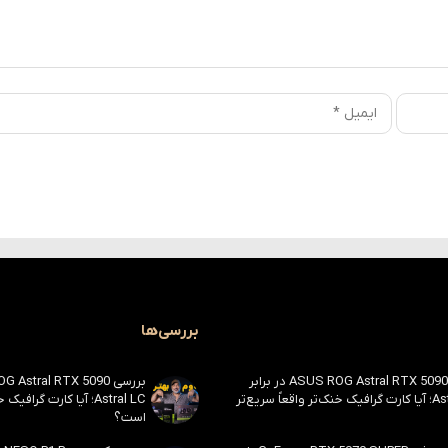
بررسی‌ها
بررسی ASUS ROG Astral RTX 5090 در برابر
Astral LC؛ آیا کارت گرافیک خنک‌تر واقعاً سریع‌تر
Astral LC؛ آیا کارت گراف
است؟