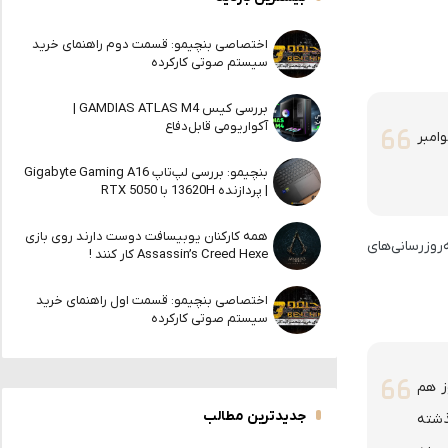
اختصاصی بنچیمو: قسمت دوم راهنمای خرید
سیستم صوتی کارکرده
بررسی کیس GAMDIAS ATLAS M4 |
آکواریومی قابل‌دفاع
20 اشاره کردیم، مدتی می‌شود در حال آماده‌سازی برای انتقال PUBG کنسول به نسل جدید هستیم. از 13 نوامبر
بنچیمو: بررسی لپ‌تاپ Gigabyte Gaming A16
| پردازنده 13620H با RTX 5050
همه کارکنان یوبیسافت دوست دارند روی بازی
ه‌تر را در به‌روزرسانی‌های
Assassin’s Creed Hexe کار کنند !
اختصاصی بنچیمو: قسمت اول راهنمای خرید
سیستم صوتی کارکرده
بودند. هنوز هم
جدیدترین مطالب
ذشته