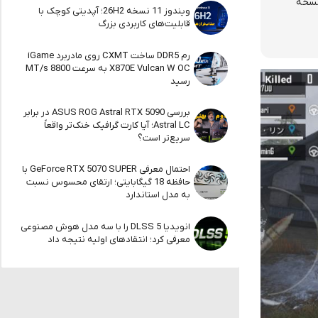
 نسخه
ویندوز 11 نسخه 26H2؛ آپدیتی کوچک با
قابلیت‌های کاربردی بزرگ
رم DDR5 ساخت CXMT روی مادربرد iGame
X870E Vulcan W OC به سرعت 8800 MT/s
رسید
بررسی ASUS ROG Astral RTX 5090 در برابر
Astral LC؛ آیا کارت گرافیک خنک‌تر واقعاً
سریع‌تر است؟
احتمال معرفی GeForce RTX 5070 SUPER با
حافظه 18 گیگابایتی؛ ارتقای محسوس نسبت
به مدل استاندارد
انویدیا DLSS 5 را با سه مدل هوش مصنوعی
معرفی کرد؛ انتقادهای اولیه نتیجه داد