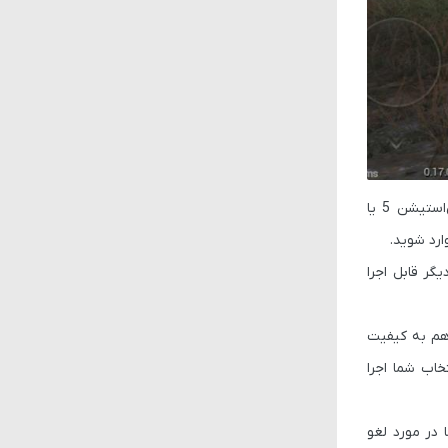
پس از این تاریخ، حساب کاربری پلیرها روی PS4 و ایکس‌باکس وان همچنان محفوظ و ایمن می‌ماند و در صورت ورود به حساب از طریق پلی‌استیشن 5 یا
 مجزا باقی می‌ماند و دیگر قابل اجرا
ی‌توانند PUBG را با وضوح پایه 1440p و نرخ 60 فریم بر ثانیه تجربه کنند و دارندگان پلی‌استیشن 5 پرو هم به کیفیت
سری S، بازی با وضوح 1080p/60FPS یا 1440p/30FPS بسته به انتخاب شما اجرا
 در مورد لغو