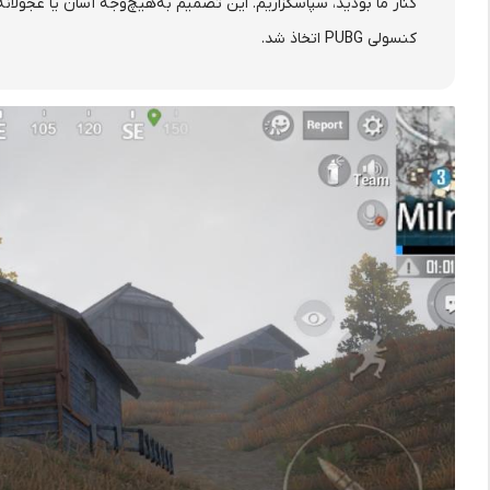
کنار ما بودید، سپاسگزاریم. این تصمیم به‌هیچ‌وجه آسان یا عجولان
کنسولی PUBG اتخاذ شد.