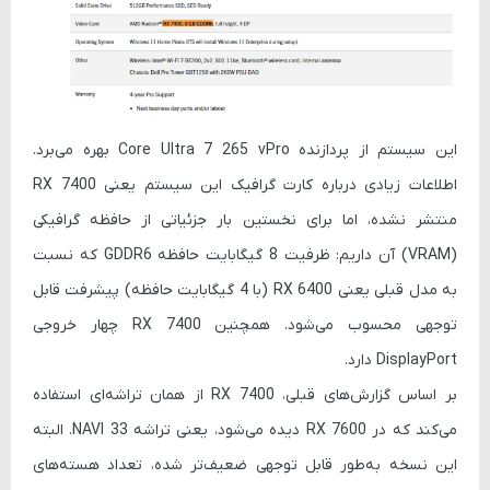
این سیستم از پردازنده Core Ultra 7 265 vPro بهره می‌برد.
اطلاعات زیادی درباره کارت گرافیک این سیستم یعنی RX 7400
منتشر نشده، اما برای نخستین بار جزئیاتی از حافظه گرافیکی
(VRAM) آن داریم: ظرفیت 8 گیگابایت حافظه GDDR6 که نسبت
به مدل قبلی یعنی RX 6400 (با 4 گیگابایت حافظه) پیشرفت قابل
توجهی محسوب می‌شود. همچنین RX 7400 چهار خروجی
DisplayPort دارد.
بر اساس گزارش‌های قبلی، RX 7400 از همان تراشه‌ای استفاده
می‌کند که در RX 7600 دیده می‌شود، یعنی تراشه NAVI 33. البته
این نسخه به‌طور قابل توجهی ضعیف‌تر شده، تعداد هسته‌های