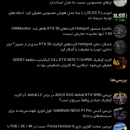
ارتقای محسوس نسبت به مدل استاندارد
انویدیا DLSS 5 را با سه مدل هوش مصنوعی معرفی کرد؛ انتقادهای
اولیه نتیجه داد
بالاخره سنسور Hotspot کارت‌های RTX 50 ظاهر شد؛ HWMonitor
1.65 تنها نماینده نمایش نیست
مشکل دمای Hotspot کارت‌های گرافیک RTX 50 جدی‌تر از تصور؟ ابزار
داخلی انویدیا حقیقت را آشکار کرد
کارت گرافیک RTX 5070 Ti SUPER با 24 گیگابایت حافظه GDDR7
معرفی می‌شود؛ ارتقایی که کاربران منتظرش بودند
بررسی‌ها
بررسی ASUS ROG Astral RTX 5090 در برابر Astral LC؛ آیا کارت
گرافیک خنک‌تر واقعاً سریع‌تر است؟
بررسی کیس GAMDIAS NESO P1 Pro؛ فول‌تاوری مهندسی‌شده برای
سیستم‌های رده‌بالا
بررسی سخت افزاری بازی Forza Horizon 6؛ تست در FHD / 2K / 4K با