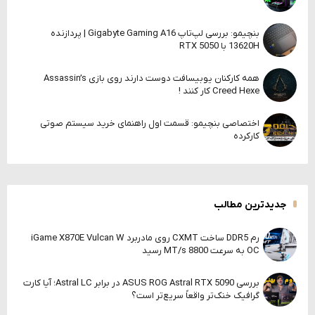
بنچیمو: بررسی لپ‌تاپ Gigabyte Gaming A16 | پردازنده
13620H با RTX 5050
همه کارکنان یوبیسافت دوست دارند روی بازی Assassin’s
Creed Hexe کار کنند !
اختصاصی بنچیمو: قسمت اول راهنمای خرید سیستم صوتی
کارکرده
جدیدترین مطالب
رم DDR5 ساخت CXMT روی مادربرد iGame X870E Vulcan W
OC به سرعت 8800 MT/s رسید
بررسی ASUS ROG Astral RTX 5090 در برابر Astral LC؛ آیا کارت
گرافیک خنک‌تر واقعاً سریع‌تر است؟