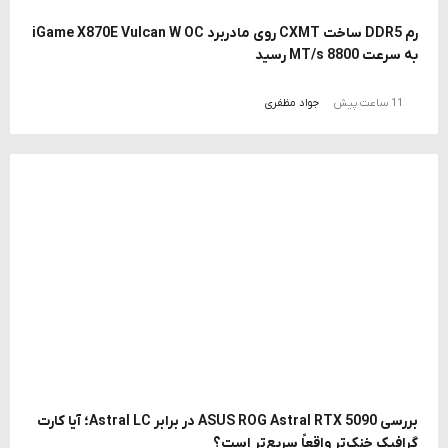
رم DDR5 ساخت CXMT روی مادربرد iGame X870E Vulcan W OC
به سرعت 8800 MT/s رسید
11 ساعت پیش
جواد مظفری
بررسی ASUS ROG Astral RTX 5090 در برابر Astral LC؛ آیا کارت
گرافیک خنک‌تر واقعاً سریع‌تر است؟