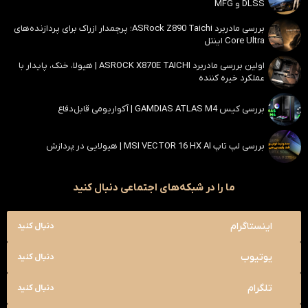
DLSS و MFG
بررسی مادربرد ASRock Z890 Taichi؛ پرچمدار ازراک برای پردازنده‌های
Core Ultra اینتل
اولین بررسی مادربرد ASROCK X870E TAICHI | هیولا، خنک، پایدار با
عملکرد خیره کننده
بررسی کیس GAMDIAS ATLAS M4 | آکواریومی قابل‌دفاع
بررسی لپ تاپ MSI VECTOR 16 HX AI | هیولایی در پردازش
ما را در شبکه‌های اجتماعی دنبال کنید
اینستاگرام
دنبال کنید
یوتیوب
دنبال کنید
تلگرام
دنبال کنید