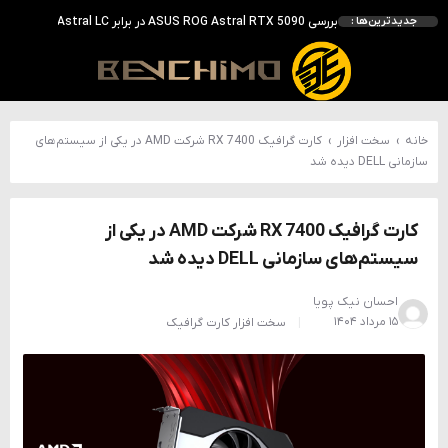
بررسی ASUS ROG Astral RTX 5090 در برابر Astral LC؛ آیا کارت گرافیک خنک‌تر واقعاً سریع‌تر است؟
جدیدترین‌ها :
احتمال معرفی GeForce RTX 5070 SUPER با حافظه 18 گیگابایتی؛ ارتقای محسوس نسبت به مدل استاندارد
انویدیا DLSS 5 را با سه مدل هوش مصنوعی معرفی کرد؛ انتقادهای اولیه نتیجه داد
انویدیا پردازنده 88 هسته‌ای Vera را معرفی کرد؛ CPU اختصاصی برای نسل بعدی هوش مصنوعی
بالاخره سنسور Hotspot کارت‌های RTX 50 ظاهر شد؛ HWMonitor 1.65 تنها نماینده نمایش نیست
خانه
›
سخت افزار
›
کارت گرافیک RX 7400 شرکت AMD در یکی از سیستم‌های
سازمانی DELL دیده شد
کارت گرافیک RX 7400 شرکت AMD در یکی از
سیستم‌های سازمانی DELL دیده شد
احسان نیک پویا
۱۵ مرداد ۱۴۰۴
سخت افزار
کارت گرافیک