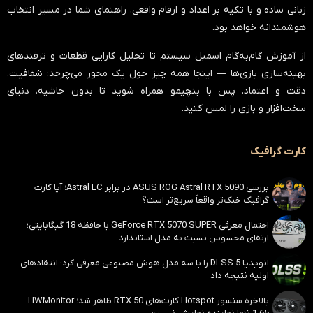
زبانی ساده و با تکیه بر اعداد و ارقام واقعی، راهنمای شما در مسیر انتخاب
هوشمندانه خواهد بود.
از آموزش گام‌به‌گام اسمبل سیستم تا تحلیل کارایی قطعات و ترفندهای
بهینه‌سازی بازی‌ها — اینجا همه چیز حول یک محور می‌چرخد:
شفافیت،
دقت و اعتماد
. پس با بنچیمو همراه شوید تا بدون حاشیه، دنیای
سخت‌افزار و بازی را لمس کنید.
کارت گرافیک
بررسی ASUS ROG Astral RTX 5090 در برابر Astral LC؛ آیا کارت
گرافیک خنک‌تر واقعاً سریع‌تر است؟
احتمال معرفی GeForce RTX 5070 SUPER با حافظه 18 گیگابایتی؛
ارتقای محسوس نسبت به مدل استاندارد
انویدیا DLSS 5 را با سه مدل هوش مصنوعی معرفی کرد؛ انتقادهای
اولیه نتیجه داد
بالاخره سنسور Hotspot کارت‌های RTX 50 ظاهر شد؛ HWMonitor