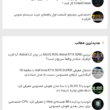
Creed Hexe کار کنند !
اختصاصی بنچیمو: قسمت اول راهنمای خرید سیستم صوتی
کارکرده
جدیدترین مطالب
بررسی ASUS ROG Astral RTX 5090 در برابر Astral LC؛ آیا کارت
گرافیک خنک‌تر واقعاً سریع‌تر است؟
احتمال معرفی GeForce RTX 5070 SUPER با حافظه 18
گیگابایتی؛ ارتقای محسوس نسبت به مدل استاندارد
انویدیا DLSS 5 را با سه مدل هوش مصنوعی معرفی کرد؛
انتقادهای اولیه نتیجه داد
انویدیا پردازنده 88 هسته‌ای Vera را معرفی کرد؛ CPU اختصاصی
برای نسل بعدی هوش مصنوعی