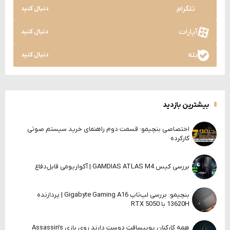
تلگرام
دنبال کنید
آپارات
دنبال کنید
بله
دنبال کنید
بیشترین بازدید
اختصاصی بنچیمو: قسمت دوم راهنمای خرید سیستم صوتی
کارکرده
بررسی کیس GAMDIAS ATLAS M4 | آکواریومی قابل‌دفاع
بنچیمو: بررسی لپ‌تاپ Gigabyte Gaming A16 | پردازنده
13620H با RTX 5050
همه کارکنان یوبیسافت دوست دارند روی بازی Assassin’s