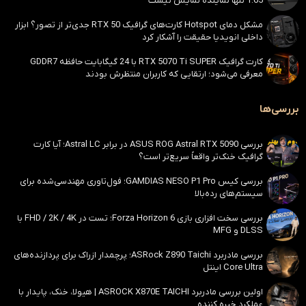
1.65 تنها نماینده نمایش نیست
مشکل دمای Hotspot کارت‌های گرافیک RTX 50 جدی‌تر از تصور؟ ابزار
داخلی انویدیا حقیقت را آشکار کرد
کارت گرافیک RTX 5070 Ti SUPER با 24 گیگابایت حافظه GDDR7
معرفی می‌شود؛ ارتقایی که کاربران منتظرش بودند
بررسی‌ها
بررسی ASUS ROG Astral RTX 5090 در برابر Astral LC؛ آیا کارت
گرافیک خنک‌تر واقعاً سریع‌تر است؟
بررسی کیس GAMDIAS NESO P1 Pro؛ فول‌تاوری مهندسی‌شده برای
سیستم‌های رده‌بالا
بررسی سخت افزاری بازی Forza Horizon 6؛ تست در FHD / 2K / 4K با
DLSS و MFG
بررسی مادربرد ASRock Z890 Taichi؛ پرچمدار ازراک برای پردازنده‌های
Core Ultra اینتل
اولین بررسی مادربرد ASROCK X870E TAICHI | هیولا، خنک، پایدار با
عملکرد خیره کننده