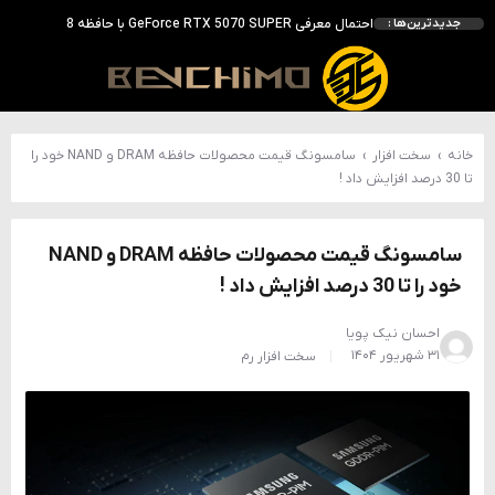
انویدیا DLSS 5 را با سه مدل هوش مصنوعی معرفی کرد؛ انتقادهای اولیه نتیجه داد
جدیدترین‌ها :
انویدیا پردازنده 88 هسته‌ای Vera را معرفی کرد؛ CPU اختصاصی برای نسل بعدی هوش مصنوعی
بالاخره سنسور Hotspot کارت‌های RTX 50 ظاهر شد؛ HWMonitor 1.65 تنها نماینده نمایش نیست
بررسی کیس GAMDIAS NESO P1 Pro؛ فول‌تاوری مهندسی‌شده برای سیستم‌های رده‌بالا
خانه
›
سخت افزار
›
سامسونگ قیمت محصولات حافظه DRAM و NAND خود را
تا 30 درصد افزایش داد !
سامسونگ قیمت محصولات حافظه DRAM و NAND
خود را تا 30 درصد افزایش داد !
احسان نیک پویا
۳۱ شهریور ۱۴۰۴
سخت افزار
رم