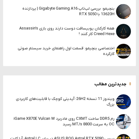
بنچیمو: بررسی لپ‌تاپ Gigabyte Gaming A16 | پردازنده
13620H با RTX 5050
همه کارکنان یوبیسافت دوست دارند روی بازی Assassin’s
Creed Hexe کار کنند !
اختصاصی بنچیمو: قسمت اول راهنمای خرید سیستم صوتی
کارکرده
جدیدترین مطالب
ویندوز 11 نسخه 26H2؛ آپدیتی کوچک با قابلیت‌های کاربردی
بزرگ
رم DDR5 ساخت CXMT روی مادربرد iGame X870E Vulcan W
OC به سرعت 8800 MT/s رسید
بررسی ASUS ROG Astral RTX 5090 در برابر Astral LC؛ آیا کارت