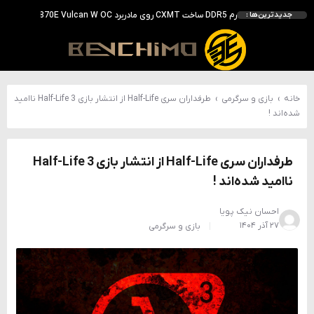
بررسی ASUS ROG Astral RTX 5090 در برابر Astral LC؛ آیا کارت گرافیک خنک‌تر واقعاً سریع‌تر است؟
جدیدترین‌ها :
احتمال معرفی GeForce RTX 5070 SUPER با حافظه 18 گیگابایتی؛ ارتقای محسوس نسبت به مدل استاندارد
انویدیا DLSS 5 را با سه مدل هوش مصنوعی معرفی کرد؛ انتقادهای اولیه نتیجه داد
انویدیا پردازنده 88 هسته‌ای Vera را معرفی کرد؛ CPU اختصاصی برای نسل بعدی هوش مصنوعی
خانه
›
بازی و سرگرمی
›
طرفداران سری Half-Life از انتشار بازی Half-Life 3 ناامید
شده‌اند !
طرفداران سری Half-Life از انتشار بازی Half-Life 3
ناامید شده‌اند !
احسان نیک پویا
۲۷ آذر ۱۴۰۴
بازی و سرگرمی