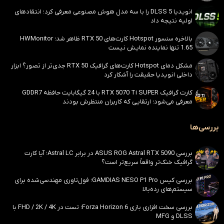
انویدیا DLSS 5 را با سه مدل هوش مصنوعی معرفی کرد؛ انتقادهای
اولیه نتیجه داد
بالاخره سنسور Hotspot کارت‌های RTX 50 ظاهر شد؛ HWMonitor
1.65 تنها نماینده نمایش نیست
مشکل دمای Hotspot کارت‌های گرافیک RTX 50 جدی‌تر از تصور؟ ابزار
داخلی انویدیا حقیقت را آشکار کرد
کارت گرافیک RTX 5070 Ti SUPER با 24 گیگابایت حافظه GDDR7
معرفی می‌شود؛ ارتقایی که کاربران منتظرش بودند
بررسی‌ها
بررسی ASUS ROG Astral RTX 5090 در برابر Astral LC؛ آیا کارت
گرافیک خنک‌تر واقعاً سریع‌تر است؟
بررسی کیس GAMDIAS NESO P1 Pro؛ فول‌تاوری مهندسی‌شده برای
سیستم‌های رده‌بالا
بررسی سخت افزاری بازی Forza Horizon 6؛ تست در FHD / 2K / 4K با
DLSS و MFG