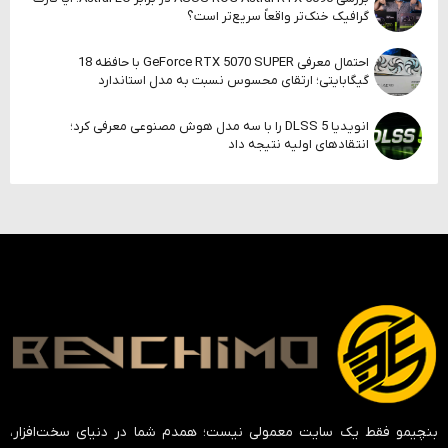
گرافیک خنک‌تر واقعاً سریع‌تر است؟
احتمال معرفی GeForce RTX 5070 SUPER با حافظه 18
گیگابایتی؛ ارتقای محسوس نسبت به مدل استاندارد
انویدیا DLSS 5 را با سه مدل هوش مصنوعی معرفی کرد؛
انتقادهای اولیه نتیجه داد
بنچیمو فقط یک سایت معمولی نیست؛ همدم شما در دنیای سخت‌افزار،