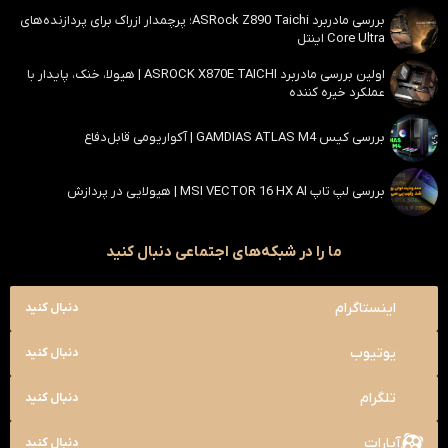
بررسی مادربرد ASRock Z890 Taichi؛ پرچمدار ازراک برای پردازنده‌های
Core Ultra اینتل
اولین بررسی مادربرد ASROCK X870E TAICHI | هیولا، خنک، پایدار با
عملکرد خیره کننده
بررسی کیس GAMDIAS ATLAS M4 | آکواریومی قابل‌دفاع
بررسی لپ تاپ MSI VECTOR 16 HX AI | هیولایی در پردازش
ما را در شبکه‌های اجتماعی دنبال کنید
اینستاگرام
دنبال کنید
یوتیوب
دنبال کنید
تلگرام
دنبال کنید
آپارات
دنبال کنید