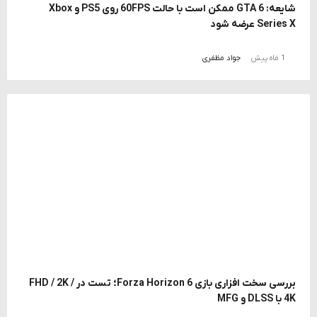
شایعه: GTA 6 ممکن است با حالت 60FPS روی PS5 و Xbox
Series X عرضه شود
1 ماه پیش
جواد مظفری
بررسی سخت افزاری بازی Forza Horizon 6؛ تست در FHD / 2K /
4K با DLSS و MFG