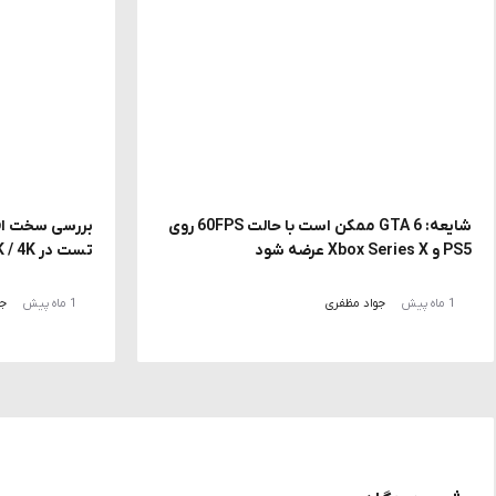
شایعه: GTA 6 ممکن است با حالت 60FPS روی
PS5 و Xbox Series X عرضه شود
تست در FHD / 2K / 4K با DLSS و MFG
1 ماه پیش
جواد مظفری
1 ماه پیش
جو