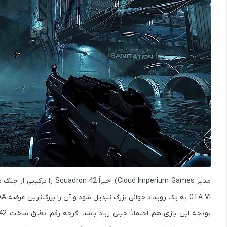
مدیر Cloud Imperium Games) اخیراً Squadron 42 را ترکیبی از
جنگ س
GTA VI
به یک رویداد جهانی بزرگ تبدیل شود و آن را بزرگ‌ترین عرضه AAA سال 2026 پس از GTA VI دانسته است.
بودجه این بازی هم احتمالاً خیلی زیاد باشد. گرچه رقم دقیق ساخت Squadron 42 مشخص نیست، اما می‌دانیم