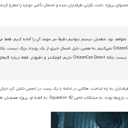
امسال در رویداد CitizenCon Direct هیچ خبری از Squadron 42 نخواهد بود. مطمئن نیستم بتوانیم دقیقاً سر موعد آن را آماده کنیم، فقط
همه تلاش‌مان را می‌کنیم. ما خودمان را درگیر رویدادهایی مثل CitizenCon نمی‌کنیم. به همین دلیل امسال خبری از یک رویداد بزرگ نیست
CitizenCon Direct
داریم؛ کوچک‌تر و دقیق‌تر، فقط درباره کارها
رفداران به راه انداخت. هاکابی در ادامه با یک پست در انجمن تلاش کرد خیال 
بازی‌ها
بوده، نه مشکلات خاص Squadron 42. به گفته او، پروژه