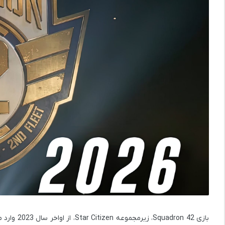
بازی Squadron 42، زیرمجموعه
Star Citizen
، از اواخر سال 2023 وارد مرحله نهایی شد و استودیو