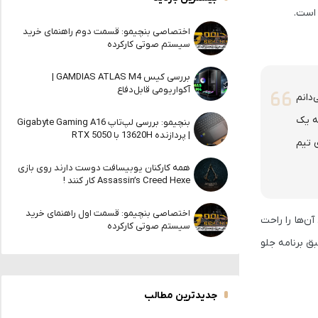
اختصاصی بنچیمو: قسمت دوم راهنمای خرید
سیستم صوتی کارکرده
بررسی کیس GAMDIAS ATLAS M4 |
آکواریومی قابل‌دفاع
 می‌دانم
، بلکه یک
بنچیمو: بررسی لپ‌تاپ Gigabyte Gaming A16
| پردازنده 13620H با RTX 5050
ی تیم
همه کارکنان یوبیسافت دوست دارند روی بازی
Assassin’s Creed Hexe کار کنند !
اختصاصی بنچیمو: قسمت اول راهنمای خرید
آن‌ها را راحت
سیستم صوتی کارکرده
 همچنان طبق برنامه جلو
جدیدترین مطالب