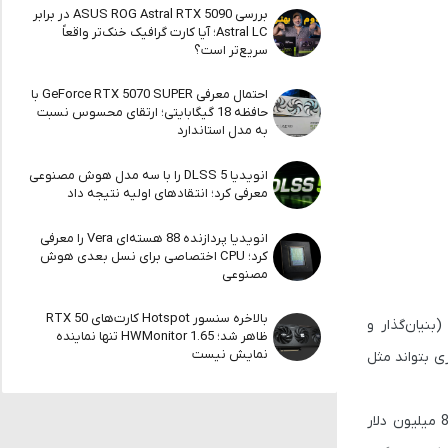
بررسی ASUS ROG Astral RTX 5090 در برابر
Astral LC؛ آیا کارت گرافیک خنک‌تر واقعاً
سریع‌تر است؟
احتمال معرفی GeForce RTX 5070 SUPER با
حافظه 18 گیگابایتی؛ ارتقای محسوس نسبت
به مدل استاندارد
انویدیا DLSS 5 را با سه مدل هوش مصنوعی
معرفی کرد؛ انتقادهای اولیه نتیجه داد
انویدیا پردازنده 88 هسته‌ای Vera را معرفی
کرد؛ CPU اختصاصی برای نسل بعدی هوش
مصنوعی
بالاخره سنسور Hotspot کارت‌های RTX 50
بنیان‌گذار و
ظاهر شد؛ HWMonitor 1.65 تنها نماینده
نمایش نیست
ی بتواند مثل
865 میلیون دلار