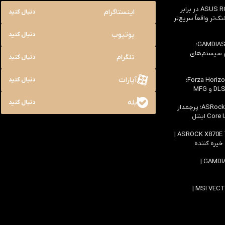
بررسی ASUS ROG Astral RTX 5090 در برابر
اینستاگرام
دنبال کنید
یک خنک‌تر واقعاً سریع‌تر
یوتیوب
دنبال کنید
بررسی کیس GAMDIAS NESO P1 Pro؛
ی سیستم‌های
تلگرام
دنبال کنید
آپارات
بررسی سخت افزاری بازی Forza Horizon 6؛
دنبال کنید
بله
دنبال کنید
بررسی مادربرد ASRock Z890 Taichi؛ پرچمدار
اولین بررسی مادربرد ASROCK X870E TAICHI |
 خیره کننده
بررسی کیس GAMDIAS ATLAS M4 |
بررسی لپ تاپ MSI VECTOR 16 HX AI |