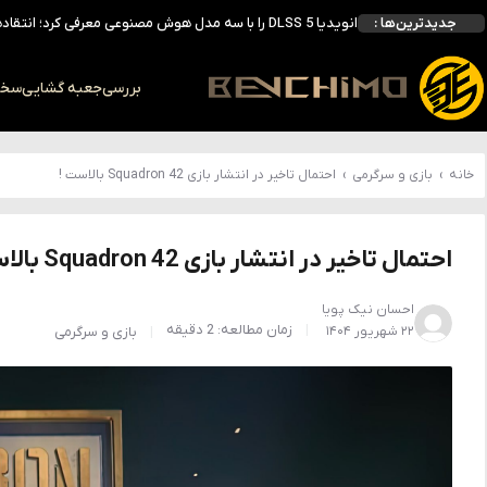
جدیدترین‌ها :
انویدیا DLSS 5 را با سه مدل هوش مصنوعی معرفی کرد؛ انتقادهای اولیه نتیجه داد
انویدیا پردازنده 88 هسته‌ای Vera را معرفی کرد؛ CPU اختصاصی برای نسل بعدی هوش مصنوعی
بالاخره سنسور Hotspot کارت‌های RTX 50 ظاهر شد؛ HWMonitor 1.65 تنها نماینده نمایش نیست
بررسی
جعبه گشایی
سخت 
بررسی کیس GAMDIAS NESO P1 Pro؛ فول‌تاوری مهندسی‌شده برای سیستم‌های رده‌بالا
خانه
›
بازی و سرگرمی
›
احتمال تاخیر در انتشار بازی Squadron 42 بالاست !
احتمال تاخیر در انتشار بازی Squadron 42 بالاست !
احسان نیک پویا
زمان مطالعه: 2 دقیقه
۲۲ شهریور ۱۴۰۴
بازی و سرگرمی