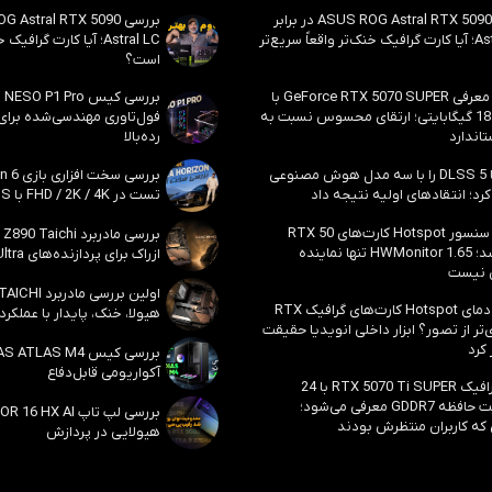
بررسی ASUS ROG Astral RTX 5090 در برابر
Astral LC؛ آیا کارت گرافیک خنک‌تر واقعاً سریع‌تر
Astral LC؛ آیا کارت گراف
است؟
احتمال معرفی GeForce RTX 5070 SUPER با
حافظه 18 گیگابایتی؛ ارتقای محسوس نسبت به
فول‌تاوری مهندسی‌شده برا
اندارد
رده‌بالا
انویدیا DLSS 5 را با سه مدل هوش مصنوعی
رد؛ انتقادهای اولیه نتیجه داد
تست در FHD / 2K / 4K با DLSS و MFG
بالاخره سنسور Hotspot کارت‌های RTX 50
ظاهر شد؛ HWMonitor 1.65 تنها نماینده
ازراک برای پردازنده‌های Core Ultra اینتل
 نیست
مشکل دمای Hotspot کارت‌های گرافیک RTX
هیولا، خنک، پایدار با عملکرد
ی‌تر از تصور؟ ابزار داخلی انویدیا حقیقت
 کرد
آکواریومی قابل‌دفاع
کارت گرافیک RTX 5070 Ti SUPER با 24
گیگابایت حافظه GDDR7 معرفی می‌شود؛
 که کاربران منتظرش بودند
هیولایی در پردازش