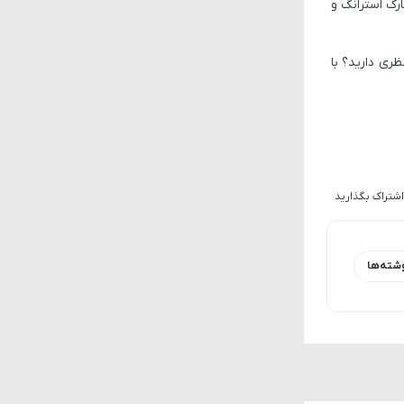
رک استرانگ و
پوشش می‌دهیم، پس حتماً با ما همراه باشید. شما در مورد بازی Squadron 42 چه نظری دارید؟ با
اشتراک بگذارید
شته‌ها