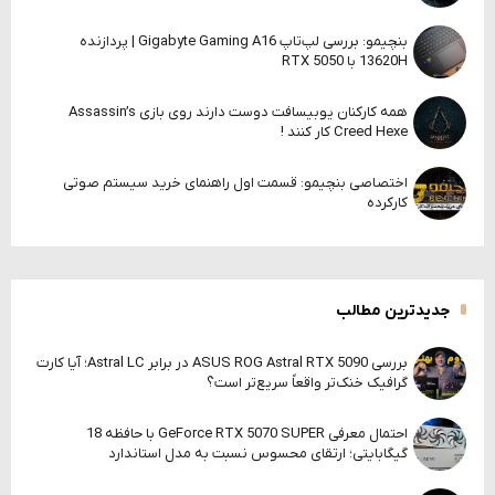
بنچیمو: بررسی لپ‌تاپ Gigabyte Gaming A16 | پردازنده
13620H با RTX 5050
همه کارکنان یوبیسافت دوست دارند روی بازی Assassin’s
Creed Hexe کار کنند !
اختصاصی بنچیمو: قسمت اول راهنمای خرید سیستم صوتی
کارکرده
جدیدترین مطالب
بررسی ASUS ROG Astral RTX 5090 در برابر Astral LC؛ آیا کارت
گرافیک خنک‌تر واقعاً سریع‌تر است؟
احتمال معرفی GeForce RTX 5070 SUPER با حافظه 18
گیگابایتی؛ ارتقای محسوس نسبت به مدل استاندارد