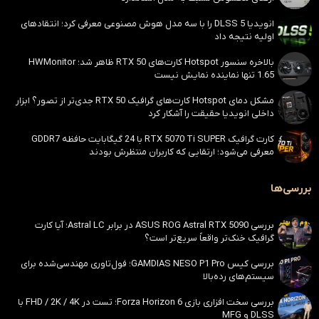
انویدیا DLSS 5 را با سه مدل هوش مصنوعی معرفی کرد؛ انتقادهای
اولیه نتیجه داد
بالاخره سنسور Hotspot کارت‌های RTX 50 ظاهر شد؛ HWMonitor
1.65 تنها نماینده نمایش نیست
مشکل دمای Hotspot کارت‌های گرافیک RTX 50 جدی‌تر از تصور؟ ابزار
داخلی انویدیا حقیقت را آشکار کرد
کارت گرافیک RTX 5070 Ti SUPER با 24 گیگابایت حافظه GDDR7
معرفی می‌شود؛ ارتقایی که کاربران منتظرش بودند
بررسی‌ها
بررسی ASUS ROG Astral RTX 5090 در برابر Astral LC؛ آیا کارت
گرافیک خنک‌تر واقعاً سریع‌تر است؟
بررسی کیس GAMDIAS NESO P1 Pro؛ فول‌تاوری مهندسی‌شده برای
سیستم‌های رده‌بالا
بررسی سخت افزاری بازی Forza Horizon 6؛ تست در FHD / 2K / 4K با
DLSS و MFG