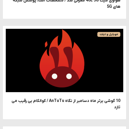
هواوی میت 40E 5G معرفی شد / مشخصات آشنا، پوشش شبکه
های 5G
موبایل و تبلت
10 گوشی برتر ماه دسامبر از نگاه AnTuTu / کوالکام بی رقیب می
تازد