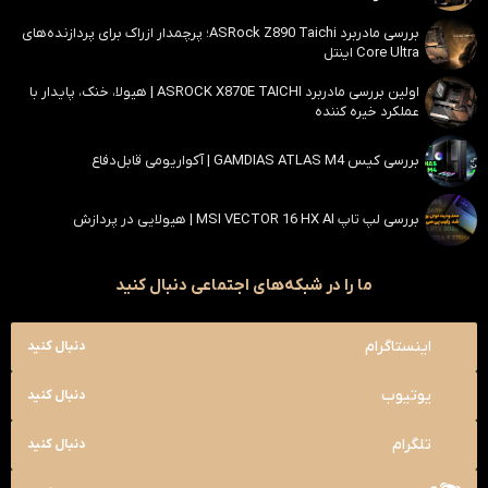
بررسی مادربرد ASRock Z890 Taichi؛ پرچمدار ازراک برای پردازنده‌های
Core Ultra اینتل
اولین بررسی مادربرد ASROCK X870E TAICHI | هیولا، خنک، پایدار با
عملکرد خیره کننده
بررسی کیس GAMDIAS ATLAS M4 | آکواریومی قابل‌دفاع
بررسی لپ تاپ MSI VECTOR 16 HX AI | هیولایی در پردازش
ما را در شبکه‌های اجتماعی دنبال کنید
اینستاگرام
دنبال کنید
یوتیوب
دنبال کنید
تلگرام
دنبال کنید