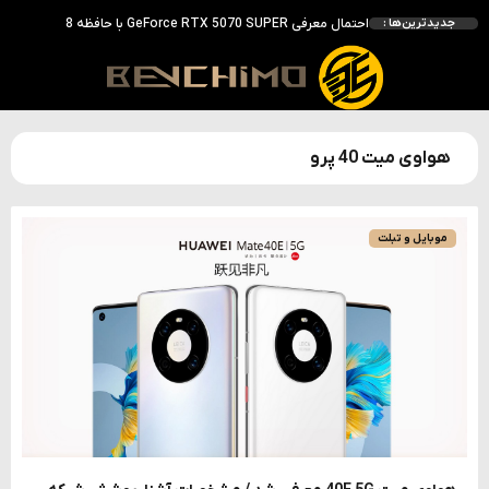
انویدیا DLSS 5 را با سه مدل هوش مصنوعی معرفی کرد؛ انتقادهای اولیه نتیجه داد
جدیدترین‌ها :
انویدیا پردازنده 88 هسته‌ای Vera را معرفی کرد؛ CPU اختصاصی برای نسل بعدی هوش مصنوعی
بالاخره سنسور Hotspot کارت‌های RTX 50 ظاهر شد؛ HWMonitor 1.65 تنها نماینده نمایش نیست
بررسی کیس GAMDIAS NESO P1 Pro؛ فول‌تاوری مهندسی‌شده برای سیستم‌های رده‌بالا
هواوی میت 40 پرو
موبایل و تبلت