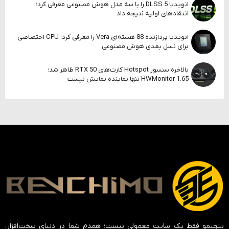
انویدیا DLSS 5 را با سه مدل هوش مصنوعی معرفی کرد؛
انتقادهای اولیه نتیجه داد
انویدیا پردازنده 88 هسته‌ای Vera را معرفی کرد؛ CPU اختصاصی
برای نسل بعدی هوش مصنوعی
بالاخره سنسور Hotspot کارت‌های RTX 50 ظاهر شد؛
HWMonitor 1.65 تنها نماینده نمایش نیست
بنچیمو فقط یک سایت معمولی نیست؛ همدم شما در دنیای سخت‌افزار،