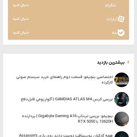
تلگرام
دنبال کنید
آپارات
دنبال کنید
بله
دنبال کنید
بیشترین بازدید
اختصاصی بنچیمو: قسمت دوم راهنمای خرید سیستم صوتی
کارکرده
بررسی کیس GAMDIAS ATLAS M4 | آکواریومی قابل‌دفاع
بنچیمو: بررسی لپ‌تاپ Gigabyte Gaming A16 | پردازنده
13620H با RTX 5050
همه کارکنان یوبیسافت دوست دارند روی بازی Assassin’s