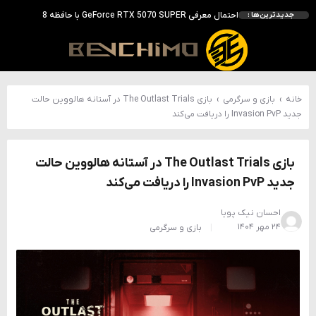
انویدیا DLSS 5 را با سه مدل هوش مصنوعی معرفی کرد؛ انتقادهای اولیه نتیجه داد
جدیدترین‌ها :
انویدیا پردازنده 88 هسته‌ای Vera را معرفی کرد؛ CPU اختصاصی برای نسل بعدی هوش مصنوعی
بالاخره سنسور Hotspot کارت‌های RTX 50 ظاهر شد؛ HWMonitor 1.65 تنها نماینده نمایش نیست
بررسی کیس GAMDIAS NESO P1 Pro؛ فول‌تاوری مهندسی‌شده برای سیستم‌های رده‌بالا
خانه
›
بازی و سرگرمی
›
بازی The Outlast Trials در آستانه هالووین حالت
جدید Invasion PvP را دریافت می‌کند
بازی The Outlast Trials در آستانه هالووین حالت
جدید Invasion PvP را دریافت می‌کند
احسان نیک پویا
۲۴ مهر ۱۴۰۴
بازی و سرگرمی