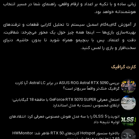
زبانی ساده و با تکیه بر اعداد و ارقام واقعی، راهنمای شما در مسیر انتخاب
هوشمندانه خواهد بود.
از آموزش گام‌به‌گام اسمبل سیستم تا تحلیل کارایی قطعات و ترفندهای
بهینه‌سازی بازی‌ها — اینجا همه چیز حول یک محور می‌چرخد:
شفافیت،
دقت و اعتماد
. پس با بنچیمو همراه شوید تا بدون حاشیه، دنیای
سخت‌افزار و بازی را لمس کنید.
کارت گرافیک
بررسی ASUS ROG Astral RTX 5090 در برابر Astral LC؛ آیا کارت
گرافیک خنک‌تر واقعاً سریع‌تر است؟
احتمال معرفی GeForce RTX 5070 SUPER با حافظه 18 گیگابایتی؛
ارتقای محسوس نسبت به مدل استاندارد
انویدیا DLSS 5 را با سه مدل هوش مصنوعی معرفی کرد؛ انتقادهای
اولیه نتیجه داد
بالاخره سنسور Hotspot کارت‌های RTX 50 ظاهر شد؛ HWMonitor
1.65 تنها نماینده نمایش نیست