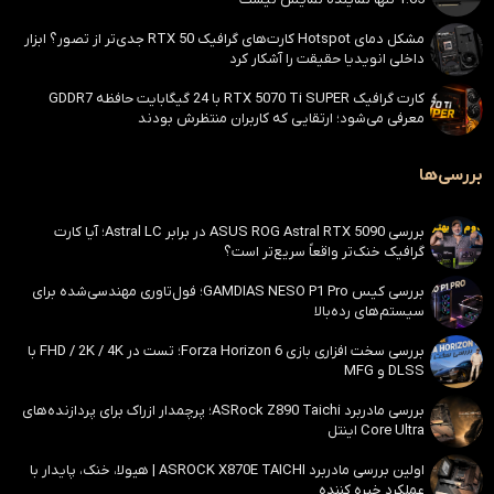
مشکل دمای Hotspot کارت‌های گرافیک RTX 50 جدی‌تر از تصور؟ ابزار
داخلی انویدیا حقیقت را آشکار کرد
کارت گرافیک RTX 5070 Ti SUPER با 24 گیگابایت حافظه GDDR7
معرفی می‌شود؛ ارتقایی که کاربران منتظرش بودند
بررسی‌ها
بررسی ASUS ROG Astral RTX 5090 در برابر Astral LC؛ آیا کارت
گرافیک خنک‌تر واقعاً سریع‌تر است؟
بررسی کیس GAMDIAS NESO P1 Pro؛ فول‌تاوری مهندسی‌شده برای
سیستم‌های رده‌بالا
بررسی سخت افزاری بازی Forza Horizon 6؛ تست در FHD / 2K / 4K با
DLSS و MFG
بررسی مادربرد ASRock Z890 Taichi؛ پرچمدار ازراک برای پردازنده‌های
Core Ultra اینتل
اولین بررسی مادربرد ASROCK X870E TAICHI | هیولا، خنک، پایدار با
عملکرد خیره کننده