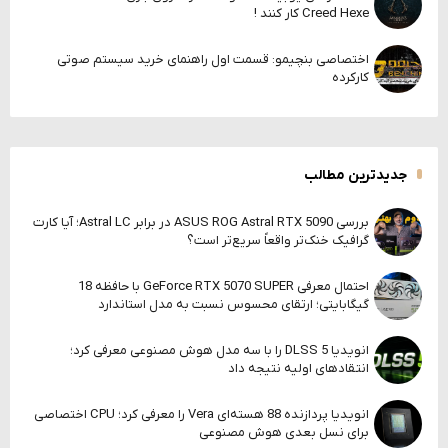
Creed Hexe کار کنند !
اختصاصی بنچیمو: قسمت اول راهنمای خرید سیستم صوتی
کارکرده
جدیدترین مطالب
بررسی ASUS ROG Astral RTX 5090 در برابر Astral LC؛ آیا کارت
گرافیک خنک‌تر واقعاً سریع‌تر است؟
احتمال معرفی GeForce RTX 5070 SUPER با حافظه 18
گیگابایتی؛ ارتقای محسوس نسبت به مدل استاندارد
انویدیا DLSS 5 را با سه مدل هوش مصنوعی معرفی کرد؛
انتقادهای اولیه نتیجه داد
انویدیا پردازنده 88 هسته‌ای Vera را معرفی کرد؛ CPU اختصاصی
برای نسل بعدی هوش مصنوعی