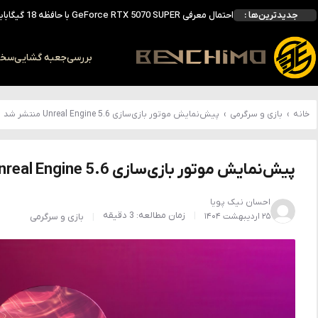
جدیدترین‌ها :
انویدیا DLSS 5 را با سه مدل هوش مصنوعی معرفی کرد؛ انتقادهای اولیه نتیجه داد
انویدیا پردازنده 88 هسته‌ای Vera را معرفی کرد؛ CPU اختصاصی برای نسل بعدی هوش مصنوعی
بالاخره سنسور Hotspot کارت‌های RTX 50 ظاهر شد؛ HWMonitor 1.65 تنها نماینده نمایش نیست
بررسی
جعبه گشایی
سخت 
بررسی کیس GAMDIAS NESO P1 Pro؛ فول‌تاوری مهندسی‌شده برای سیستم‌های رده‌بالا
خانه
›
بازی و سرگرمی
›
پیش‌نمایش موتور بازی‌سازی Unreal Engine 5.6 منتشر شد
پیش‌نمایش موتور بازی‌سازی Unreal Engine 5.6 منتشر شد
احسان نیک پویا
زمان مطالعه: 3 دقیقه
۲۵ اردیبهشت ۱۴۰۴
بازی و سرگرمی