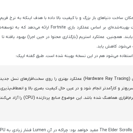
(60 فریم بر ثانیه) برسد. در همین راستا، Unreal Engine 5.6 تنظیمات بهینه‌شده‌ای بر اساس عملکرد بازی
سازگار دست یابند. همچنین، عملکرد استریم (بارگذاری محتوا در حین اجرا) بهبود یافته 
در Unreal Engine 5.6، حالت Lumen با رهگیری پرتو سخت‌افزاری (Hardware Ray Tracing) عملکرد بهتری را روی سخت‌افزارهای نس
یع‌تر و کارآمدتر انجام شود و در عین حال کیفیت بصری بالا و انعطاف‌پذیری
شود، به گونه‌ای که اکنون با مقدار فریمی مطابق با رهگیری پرتو نرم‌افزاری هماهنگ شده باشد. این موضوع منا
The Elder Scrolls 