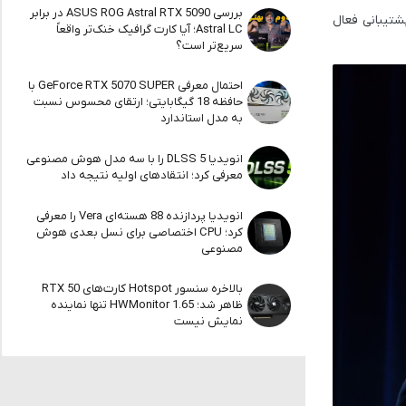
بررسی ASUS ROG Astral RTX 5090 در برابر
شتیبانی فعال
Astral LC؛ آیا کارت گرافیک خنک‌تر واقعاً
سریع‌تر است؟
احتمال معرفی GeForce RTX 5070 SUPER با
حافظه 18 گیگابایتی؛ ارتقای محسوس نسبت
به مدل استاندارد
انویدیا DLSS 5 را با سه مدل هوش مصنوعی
معرفی کرد؛ انتقادهای اولیه نتیجه داد
انویدیا پردازنده 88 هسته‌ای Vera را معرفی
کرد؛ CPU اختصاصی برای نسل بعدی هوش
مصنوعی
بالاخره سنسور Hotspot کارت‌های RTX 50
ظاهر شد؛ HWMonitor 1.65 تنها نماینده
نمایش نیست