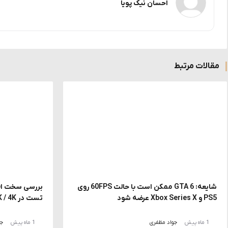
احسان نیک پویا
مقالات مرتبط
شایعه: GTA 6 ممکن است با حالت 60FPS روی
PS5 و Xbox Series X عرضه شود
تست در FHD / 2K / 4K با DLSS و MFG
1 ماه پیش
جواد مظفری
1 ماه پیش
جو