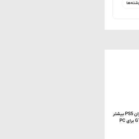
شته‌ها
گزارش جنجالی: Rockstar از کاربران PS5 بیشتر
سود می‌برد؛ به همین دلیل GTA 6 برای PC