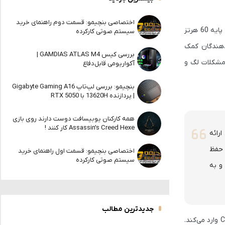
اختصاصی بنچیمو: قسمت دوم راهنمای خرید
اپیک گیمز، شرکت سازنده Unreal Engine، وعده‌های جسورانه‌ای درباره امکان ساخت دنیاهای باز بزرگ و با کیفیت بالا داده با هدف اینکه به نرخ فریم پایه 60 هرتز
سیستم صوتی کارکرده
 Fortnite ارائه می‌دهد که به توسعه‌دهندگان کمک
بررسی کیس GAMDIAS ATLAS M4 |
تا مشکلات لگ و
آکواریومی قابل‌دفاع
بنچیمو: بررسی لپ‌تاپ Gigabyte Gaming A16
| پردازنده 13620H با RTX 5050
همه کارکنان یوبیسافت دوست دارند روی بازی
Assassin’s Creed Hexe کار کنند !
ل جدید ارائه
 حفظ
اختصاصی بنچیمو: قسمت اول راهنمای خرید
سیستم صوتی کارکرده
بع پردازنده (CPU) را آزاد می‌کند و به
جدیدترین مطالب
مفید خواهد بود؛ چراکه در آن Lumen فشار زیادی به CPU وارد می‌کند.